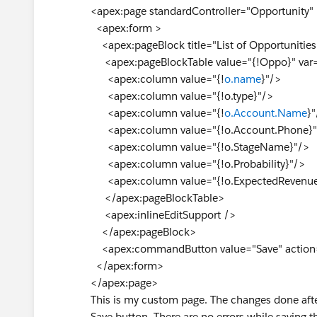
<apex:page standardController="Opportunity"
<apex:form >
<apex:pageBlock title="List of Opportunities
<apex:pageBlockTable value="{!Oppo}" var=
<apex:column value="{!
o.name
}"/>
<apex:column value="{!o.type}"/>
<apex:column value="{!
o.Account.Name
}"
<apex:column value="{!o.Account.Phone}"
<apex:column value="{!o.StageName}"/>
<apex:column value="{!o.Probability}"/>
<apex:column value="{!o.ExpectedRevenue
</apex:pageBlockTable>
<apex:inlineEditSupport />
</apex:pageBlock>
<apex:commandButton value="Save" action=
</apex:form>
</apex:page>
This is my custom page. The changes done after e
Save button. There are no errors while saving t