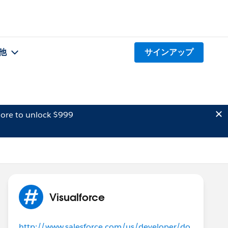
他
サインアップ
ore to unlock $999
Visualforce
http://www.salesforce.com/us/developer/do