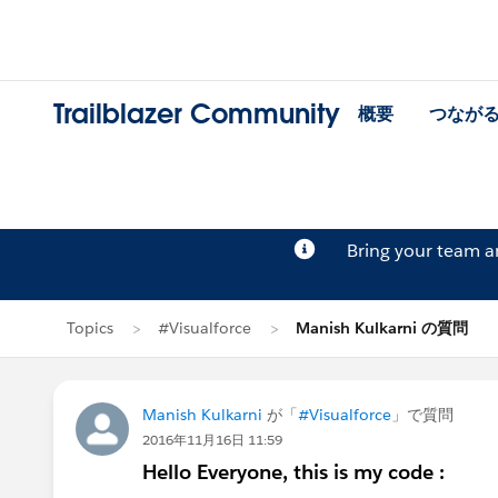
Trailblazer Community
概要
つなが
Bring your team 
Topics
#Visualforce
Manish Kulkarni の質問
Manish Kulkarni
が「
#Visualforce
」で質問
2016年11月16日 11:59
Hello Everyone, this is my code :