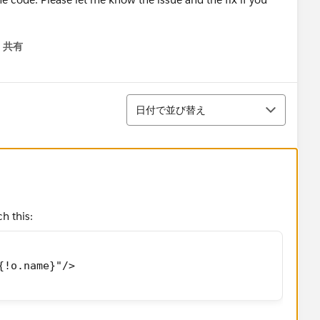
共有
menu
並び替え
日付で並び替え
h this:
{!o.name}"/>
nue to save the data in the field that was entered.