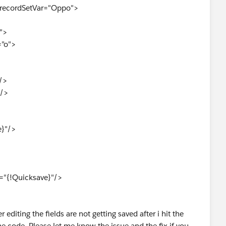
 recordSetVar="Oppo">
">
"o">
/>
/>
}"/>
"{!Quicksave}"/>
diting the fields are not getting saved after i hit the
he code. Please let me know the issue and the fix if you