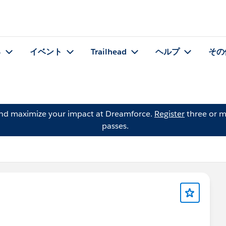
る
イベント
Trailhead
ヘルプ
その
and maximize your impact at Dreamforce.
Register
three or m
passes.