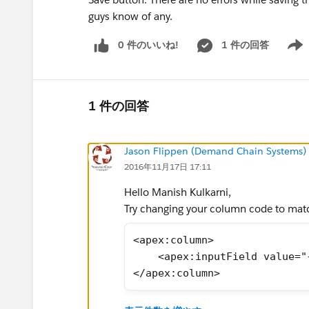
guys know of any.
0 件のいいね!
1 件の回答
Show 
1 件の回答
Jason Flippen (Demand Chain Systems)
2016年11月17日 17:11
Hello Manish Kulkarni,
Try changing your column code to matc
<apex:column>
    <apex:inputField value="
</apex:column>
The "inputField" should provide the ave