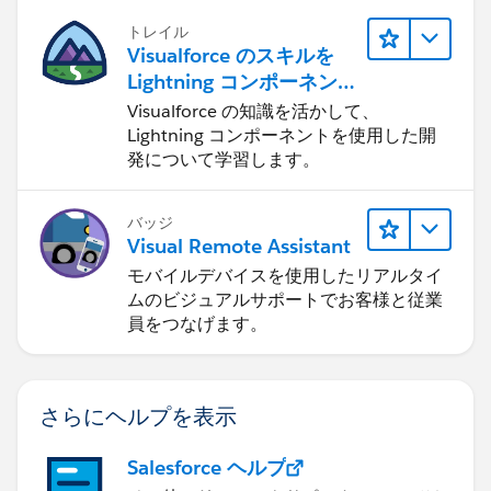
document.getElementById('option2').checked=true;
トレイル
}
Visualforce のスキルを
else
Lightning コンポーネント
{
に応用する
Visualforce の知識を活かして、
Lightning コンポーネントを使用した開
document.getElementById('option2').checked=false;
発について学習します。
document.getElementById('option2Page').style.display
バッジ
= "none";
Visual Remote Assistant
}
モバイルデバイスを使用したリアルタイ
}
ムのビジュアルサポートでお客様と従業
</script>
員をつなげます。
</apex:page>
Please mark this as best answer if this solves your
problem.
Thank you,
さらにヘルプを表示
Ajay Dubedi
Salesforce ヘルプ