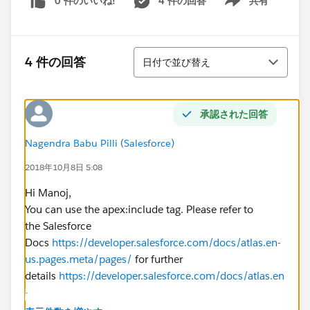
0 件のいいね!
4 件の回答
共有
Show menu
並び替え
4 件の回答
日付で並び替え
承認された回答
Nagendra Babu Pilli (Salesforce)
2018年10月8日 5:08
Hi Manoj,
You can use the apex:include tag. Please refer to
the Salesforce
Docs
https://developer.salesforce.com/docs/atlas.en-
us.pages.meta/pages/
for further
details
https://developer.salesforce.com/docs/atlas.en
-
us.workbook_vf.meta/workbook_vf/workbook_retired