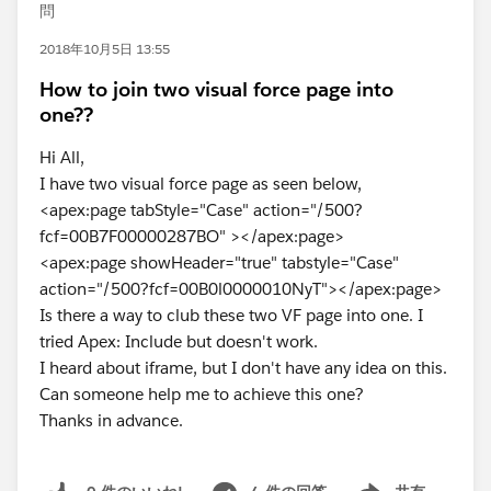
問
2018年10月5日 13:55
How to join two visual force page into
one??
Hi All,
I have two visual force page as seen below,
<apex:page tabStyle="Case" action="/500?
fcf=00B7F00000287BO" ></apex:page>
<apex:page showHeader="true" tabstyle="Case"
action="/500?fcf=00B0l0000010NyT"></apex:page>
Is there a way to club these two VF page into one. I
tried Apex: Include but doesn't work.
I heard about iframe, but I don't have any idea on this.
Can someone help me to achieve this one?
Thanks in advance.