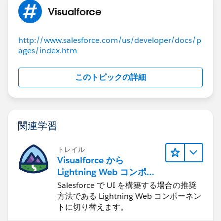
if (document.getElementById('option1').checked ) {
Visualforce
document.getElementById('option1Page').style.displa
y = "block";
http://www.salesforce.com/us/developer/docs/p
ages/index.htm
document.getElementById('option1').checked=true;
}
else
このトピックの詳細
{
document.getElementById('option1').checked=false;
関連学習
document.getElementById('option1Page').style.display
= "none";
トレイル
}
Visualforce から
if (document.getElementById('option2').checked )
Lightning Web コンポー
{
ネントへの移行
Salesforce で UI を構築する場合の推奨
方法である Lightning Web コンポーネン
document.getElementById('option2Page').style.displa
トに切り替えます。
y = "block";