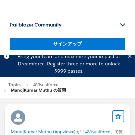
Trailblazer Community
サインアップ
Bring your team and maximize your impact at
Dreamforce.
Register
three or more to unlock
$999 passes.
Topics
#Visualforce
ManojKumar Muthu の質問
ManojKumar Muthu (Appviewx)
が「
#Visualforce
」で質