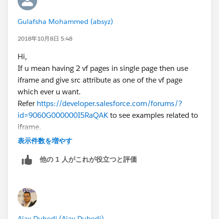
    }
    else
Gulafsha Mohammed (absyz)
    {
      document.getElementById('option1').che
2018年10月8日 5:48
      document.getElementById('option1Page')
Hi,
    }
If u mean having 2 vf pages in single page then use
    if (document.getElementById('option2').c
iframe and give src attribute as one of the vf page
    {
which ever u want.
     document.getElementById('option2Page').
Refer
https://developer.salesforce.com/forums/?
     document.getElementById('option2').chec
id=9060G000000I5RaQAK
to see examples related to
    }
iframe.
    else
Hope this will help. Please mark this as best answer if
表示件数を増やす
    {
so.
    document.getElementById('option2').check
他の 1 人がこれが役立つと評価
Regards,
    document.getElementById('option2Page').s
Gulafsha
    }
    }
   </script>
</apex:page>
Ajay Dubedi (Ajay Dubedi)