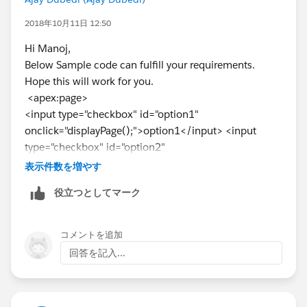
Hope this helps.
2018年10月11日 12:50
Kindly mark this as solved if the reply was helpful.
Hi Manoj,
Thanks,
Below Sample code can fulfill your requirements.
Nagendra
Hope this will work for you.
<apex:page>
<input type="checkbox" id="option1"
onclick="displayPage();">option1</input> <input
type="checkbox" id="option2"
onclick="displayPage();"> option2 </input>
表示件数を増やす
<div id="option1Page" style="display:none;">
役立つとしてマーク
<apex:include pageName="vfpage1"/>
</div>
<div id="option2Page" style="display:none;">
コメントを追加
<apex:include pageName="vfpage2"/>
回答を記入...
</div>
<script type="text/javascript">
function displayPage() {