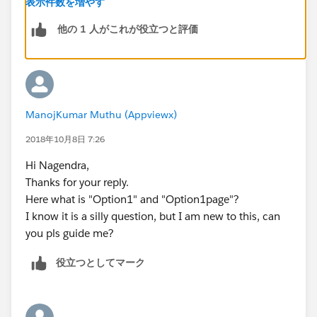
表示件数を増やす
.htm
他の 1 人がこれが役立つと評価
. If you want to dynamically display the pages based
on the option selected, here is a simple solution for
that:
<apex:page>
ManojKumar Muthu (Appviewx)
<input type="checkbox" id="option1" onclick=
<div id="option1Page" style="display:none;">
2018年10月8日 7:26
<apex:include pageName="vfpage1"/>
Hi Nagendra,
</div>
Thanks for your reply.
<div id="option2Page" style="display:none;">
Here what is "Option1" and "Option1page"?
 <apex:include pageName="vfpage2"/>
I know it is a silly question, but I am new to this, can
</div>
you pls guide me?
<script type="text/javascript">
    function displayPage() {
役立つとしてマーク
    if (document.getElementById('option1').c
     document.getElementById('option1Page').
     document.getElementById('option1').chec