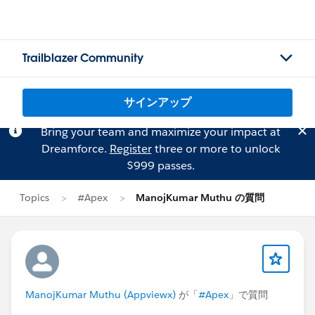
Trailblazer Community
サインアップ
Bring your team and maximize your impact at
Dreamforce.
Register
three or more to unlock
$999 passes.
Topics
#Apex
ManojKumar Muthu の質問
ManojKumar Muthu (Appviewx)
が「
#Apex
」で質問