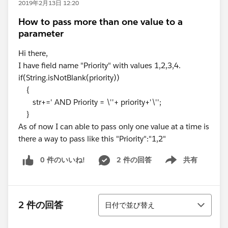
2019年2月13日 12:20
How to pass more than one value to a
parameter
Hi there,
I have field name "Priority" with values 1,2,3,4.
if(String.isNotBlank(priority))
{
str+=' AND Priority = \''+ priority+'\'';
}
As of now I can able to pass only one value at a time is
there a way to pass like this "Priority":"1,2"
0 件のいいね!
2 件の回答
共有
Show menu
並び替え
2 件の回答
日付で並び替え