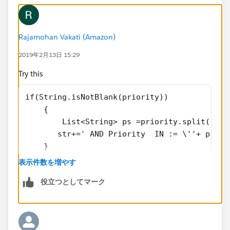
Rajamohan Vakati (Amazon)
2019年2月13日 15:29
Try this
if(String.isNotBlank(priority))
    {    
	List<String> ps =priority.split(',')
       str+=' AND Priority  IN := \''+ ps+'\
    }
表示件数を増やす
役立つとしてマーク