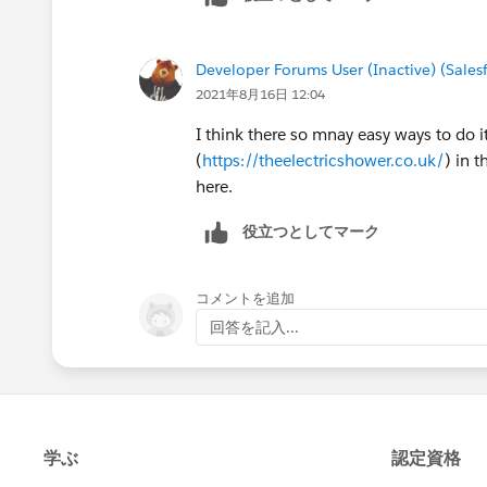
Suraj Tripathi
Developer Forums User (Inactive) (Sale
2021年8月16日 12:04
I think there so mnay easy ways to do it
(
https://theelectricshower.co.uk/
) in 
here.
役立つとしてマーク
コメントを追加
回答を記入...