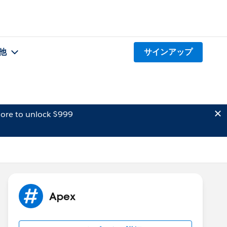
他
サインアップ
ore to unlock $999
Apex