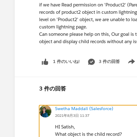
if we have Read permission on 'Product2' (Paren
records of product2 object in custom lightnin
level on 'Product2' object, we are unable to lo
custom lightning page.
Can someone please help on this, Our goal is t
object and display child records without any i
3 件の回答
1 件のいいね!
Show 
3 件の回答
Swetha Maddali (Salesforce)
2021年8月3日 11:37
HI Satish,
What object is the child record?