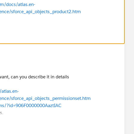
om/docs/atlas.en-
rence/sforce_api_objects_product2.htm
nt, can you describe it in details
atlas.en-
rence/sforce_api_objects_permissionset.htm
rums/?id=906F0000000AaztIAC
s.