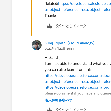
Related:
https://developer.salesforce.c
us.object_reference.meta/object_refe
Thanks
役立つとしてマーク
Suraj Tripathi (Cloud Analogy)
2021年7月22日 16:54
Hi Satish,
I am not able to understand what you wa
you can also learn from this :
https://developer.salesforce.com/docs/
us.object_reference.meta/object_refe
https://developer.salesforce.com/fo
please comment if you have any querie
Thank you!
表示件数を増やす
Regards,
役立つとしてマーク