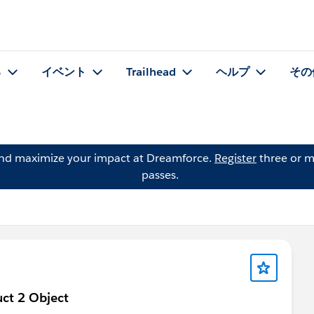
る
イベント
Trailhead
ヘルプ
その
and maximize your impact at Dreamforce.
Register
three or m
passes.
uct 2 Object