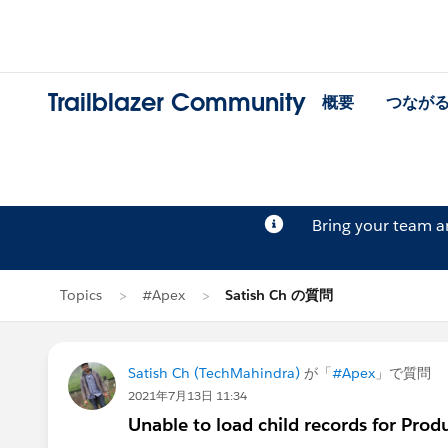
Trailblazer Community
概要
つなが
Bring your team 
Topics
#Apex
Satish Ch の質問
Satish Ch (TechMahindra)
が「
#Apex
」で質問
2021年7月13日 11:34
Unable to load child records for Prod