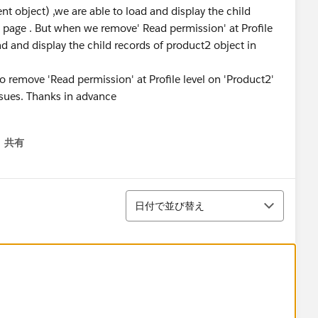
t object) ,we are able to load and display the child
g page . But when we remove' Read permission' at Profile
ad and display the child records of product2 object in
o remove 'Read permission' at Profile level on 'Product2'
ssues. Thanks in advance
共有
menu
並び替え
日付で並び替え