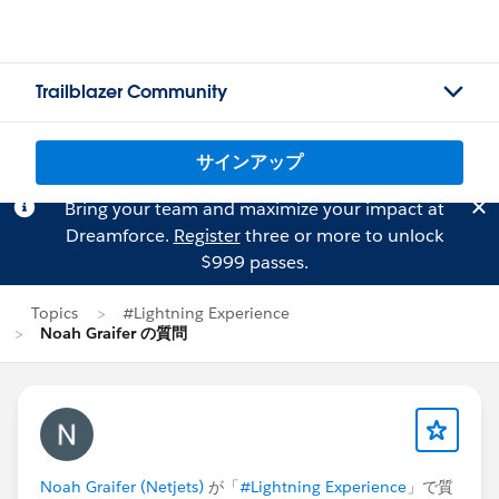
Trailblazer Community
サインアップ
Bring your team and maximize your impact at
Dreamforce.
Register
three or more to unlock
$999 passes.
Topics
#Lightning Experience
Noah Graifer の質問
Noah Graifer (Netjets)
が「
#Lightning Experience
」で質