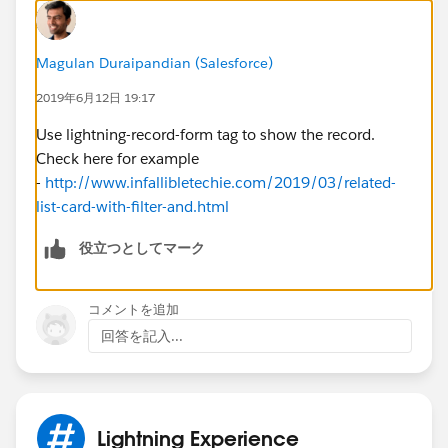
Magulan Duraipandian (Salesforce)
2019年6月12日 19:17
Use lightning-record-form tag to show the record.
Check here for example
-
http://www.infallibletechie.com/2019/03/related-
list-card-with-filter-and.html
役立つとしてマーク
コメントを追加
回答を記入...
Lightning Experience