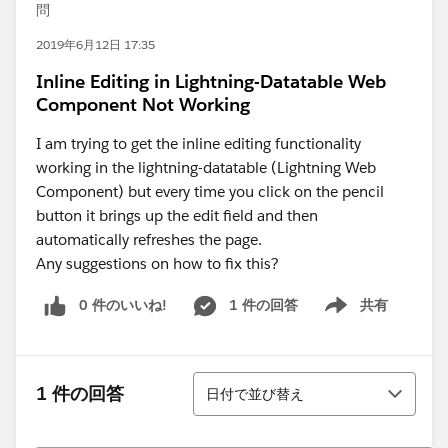
問
2019年6月12日 17:35
Inline Editing in Lightning-Datatable Web
Component Not Working
I am trying to get the inline editing functionality
working in the lightning-datatable (Lightning Web
Component) but every time you click on the pencil
button it brings up the edit field and then
automatically refreshes the page.
Any suggestions on how to fix this?
0 件のいいね!
1 件の回答
共有
Show menu
並び替え
1 件の回答
日付で並び替え