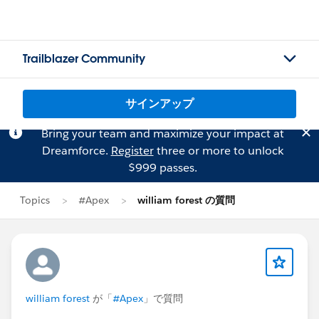
Trailblazer Community
サインアップ
Bring your team and maximize your impact at
Dreamforce.
Register
three or more to unlock
$999 passes.
Topics
#Apex
william forest の質問
william forest
が「
#Apex
」で質問