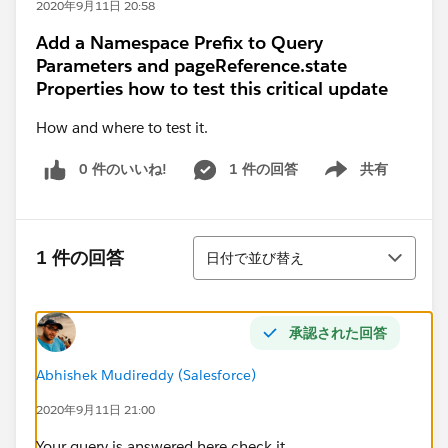
2020年9月11日 20:58
Add a Namespace Prefix to Query
Parameters and pageReference.state
Properties how to test this critical update
How and where to test it.
0 件のいいね!
1 件の回答
共有
Show menu
並び替え
1 件の回答
日付で並び替え
承認された回答
Abhishek Mudireddy (Salesforce)
2020年9月11日 21:00
Your query is answered here check it,