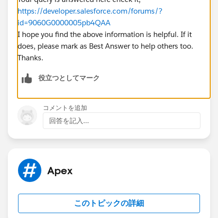
https://developer.salesforce.com/forums/?
id=9060G0000005pb4QAA
I hope you find the above information is helpful. If it
does, please mark as Best Answer to help others too.
Thanks.
役立つとしてマーク
コメントを追加
回答を記入...
Apex
このトピックの詳細