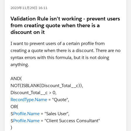
2023年11月29日 16:11
Validation Rule isn't working - prevent users
from creating quote when there is a
discount on it
I want to prevent users of a certain profile from
creating a quote when there is a discount. There are no
syntax errors with this formula, but it is not doing
anything.
AND(
NOT(ISBLANK(Discount_Total__c)),
Discount_Total__c > 0,
RecordType.Name
= "Quote",
OR(
$
Profile.Name
= "Sales User",
$
Profile.Name
= "Client Success Consultant"
)