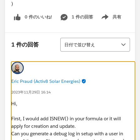
)
0 件のいいね!
1 件の回答
共有
Show menu
並び替え
1 件の回答
日付で並び替え
Eric Praud (Activ8 Solar Energies)
2023年11月29日 16:14
Hi,
First, I would add ISNEW() in your formula or it will
apply for creation and update.
Can you generate a debug log in setup with a user in