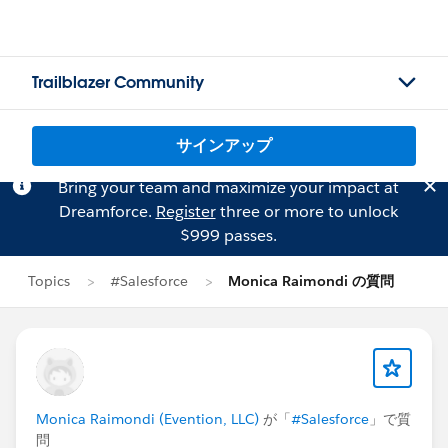
Trailblazer Community
サインアップ
Bring your team and maximize your impact at
Dreamforce.
Register
three or more to unlock
$999 passes.
Topics
#Salesforce
Monica Raimondi の質問
Monica Raimondi (Evention, LLC)
が「
#Salesforce
」で質
問