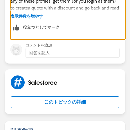
any of these profiles, get them (or you login as them)
to createa quote with a discount and go back and read
the logs. It will show you what the field values are at
表示件数を増やす
runtime and will tell you why it's not triggering (maybe
役立つとしてマーク
there's a spelling mistake with the profile names, or
you're using a different Discount field)
コメントを追加
回答を記入...
Salesforce
このトピックの詳細