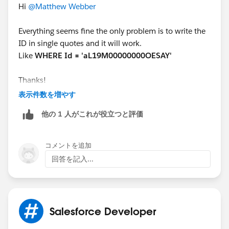
Hi
@Matthew Webber
Everything seems fine the only problem is to write the
ID in single quotes and it will work.
Like
WHERE Id = 'aL19M00000000OESAY'
Thanks!
#Sales Cloud
#Flow
#Salesforce Developer
表示件数を増やす
#Automation
他の 1 人がこれが役立つと評価
コメントを追加
回答を記入...
Salesforce Developer