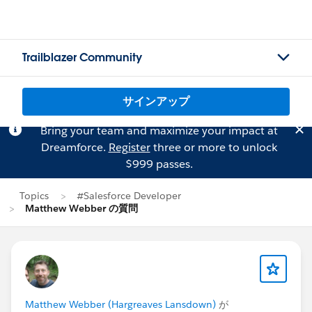
Trailblazer Community
サインアップ
Bring your team and maximize your impact at
Dreamforce.
Register
three or more to unlock
$999 passes.
Topics
#Salesforce Developer
Matthew Webber の質問
Matthew Webber (Hargreaves Lansdown)
が