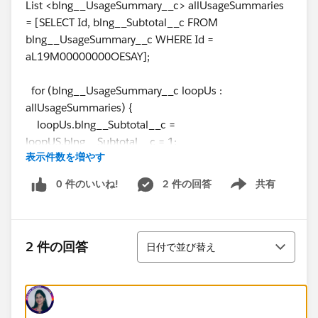
List <blng__UsageSummary__c> allUsageSummaries
= [SELECT Id, blng__Subtotal__c FROM
blng__UsageSummary__c WHERE Id =
aL19M00000000OESAY];
for (blng__UsageSummary__c loopUs :
allUsageSummaries) {
loopUs.blng__Subtotal__c =
loopUS.blng__Subtotal__c = 1;
表示件数を増やす
}
0 件のいいね!
2 件の回答
共有
Show menu
upsert allUsageSummaries;
並び替え
Just in case anything goes wrong, I've limited the
2 件の回答
日付で並び替え
query to one specific record so that the loop will only
iterate for one record and only one record will be
upserted. I'm getting an error at the first < character
and I can't see why. Just wondering if anyone can