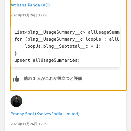
point me in the right direction.
Archana Panda (AD)
2023年11月24日 12:08
I know I could use Data Loader for this but I'm just
seeing if I can do this using Apex as I'm trying to
List<blng__UsageSummary__c> allUsageSummarie
develop my knowledge of it.
for (blng__UsageSummary__c loopUs : allUsage
    loopUs.blng__Subtotal__c = 1;  
Thanks.
}
upsert allUsageSummaries;
Matt
他の 1 人がこれが役立つと評価
Pranay Soni (Ksolves India Limited)
2023年11月24日 12:39