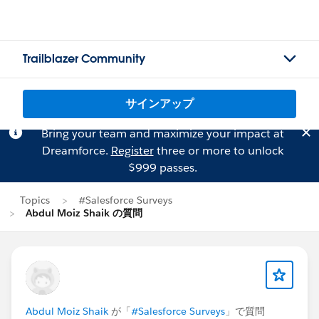
Trailblazer Community
サインアップ
Bring your team and maximize your impact at
Dreamforce.
Register
three or more to unlock
$999 passes.
Topics
#Salesforce Surveys
Abdul Moiz Shaik の質問
Abdul Moiz Shaik
が「
#Salesforce Surveys
」で質問