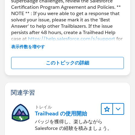
superbadge challenges, review the Salesforce
Certification Program Agreement and Policies. **
NOTE ** : If you were able to get a response that
solved your issue, please mark it as the 'Best
Answer' to help other Trailblazers. If the issue
persists after 48 hours, create a Trailhead Help
case at
https://help.salesforce.com/s/support
for
further assistance.
表示件数を増やす
このトピックの詳細
関連学習
トレイル
Trailhead の使用開始
バッジを獲得し、楽しみながら
Salesforce の経験を積みましょう。