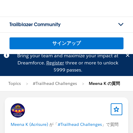
Trailblazer Community
サインアップ
Bring your team and maximize your impact at
Dreamforce.
Register
three or more to unlock
$999 passes.
Topics
#Trailhead Challenges
Meena K の質問
Meena K (Acrisure)
が「
#Trailhead Challenges
」で質問