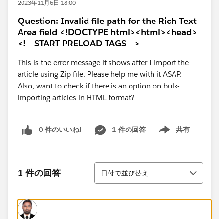
2023年11月6日 18:00
Question: Invalid file path for the Rich Text
Area field <!DOCTYPE html><html><head>
<!-- START-PRELOAD-TAGS -->
This is the error message it shows after I import the
article using Zip file. Please help me with it ASAP.
Also, want to check if there is an option on bulk-
importing articles in HTML format?
0 件のいいね!
1 件の回答
共有
Show menu
並び替え
1 件の回答
日付で並び替え