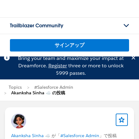
Trailblazer Community
サインアップ
Bring your team and maximize your impact at
Dreamforce.
Register
three or more to unlock
$999 passes.
Topics
#Salesforce Admin
Akanksha Sinha ☁ の投稿
Akanksha Sinha ☁
が「
#Salesforce Admin
」で投稿