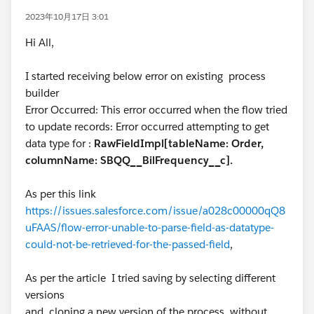
2023年10月17日 3:01
Hi All,
I started receiving below error on existing process
builder
Error Occurred: This error occurred when the flow tried
to update records: Error occurred attempting to get
data type for :
RawFieldImpl[tableName: Order,
columnName: SBQQ__BilFrequency__c].
As per this link
https://issues.salesforce.com/issue/a028c00000qQ8
uFAAS/flow-error-unable-to-parse-field-as-datatype-
could-not-be-retrieved-for-the-passed-field
,
As per the article I tried saving by selecting different
versions
and cloning a new version of the process, without