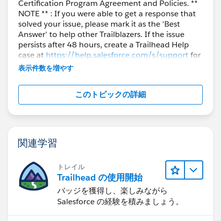
Certification Program Agreement and Policies. **
NOTE ** : If you were able to get a response that
solved your issue, please mark it as the 'Best
Answer' to help other Trailblazers. If the issue
persists after 48 hours, create a Trailhead Help
case at
https://help.salesforce.com/s/support
for
further assistance.
表示件数を増やす
このトピックの詳細
関連学習
トレイル
Trailhead の使用開始
バッジを獲得し、楽しみながら
Salesforce の経験を積みましょう。