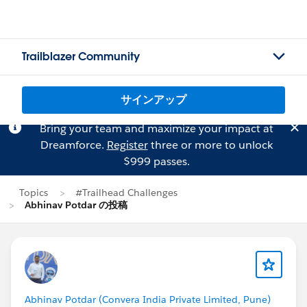
Trailblazer Community
サインアップ
Bring your team and maximize your impact at
Dreamforce.
Register
three or more to unlock
$999 passes.
Topics
#Trailhead Challenges
Abhinav Potdar の投稿
Abhinav Potdar (Convera India Private Limited, Pune)