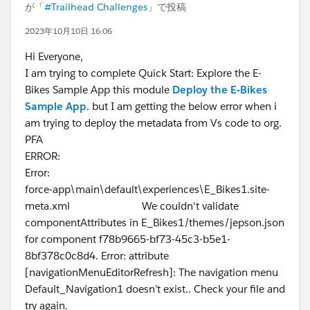
が「
#Trailhead Challenges
」で投稿
2023年10月10日 16:06
Hi Everyone,
I am trying to complete Quick Start: Explore the E-
Bikes Sample App this module
Deploy the E-Bikes
Sample App
. but I am getting the below error when i
am trying to deploy the metadata from Vs code to org.
PFA
ERROR:
Error:
force-app\main\default\experiences\E_Bikes1.site-
meta.xml We couldn't validate
componentAttributes in E_Bikes1/themes/jepson.json
for component f78b9665-bf73-45c3-b5e1-
8bf378c0c8d4. Error: attribute
[navigationMenuEditorRefresh]: The navigation menu
Default_Navigation1 doesn’t exist.. Check your file and
try again.