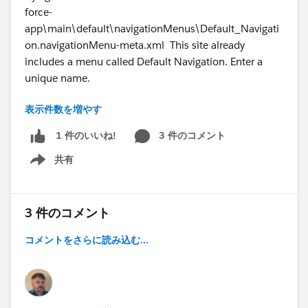
force-
app\main\default\navigationMenus\Default_Navigati
on.navigationMenu-meta.xml This site already
includes a menu called Default Navigation. Enter a
unique name.
表示件数を増やす
21:27:26.163 ended SFDX: Deploy Source to Org
3 件のコメント
1 件のいいね!
共有
Show menu
3 件のコメント
#Trailhead
#Salesforce Developer
#TrailblazerCommunity
#Trailhead Challenges
コメントをさらに読み込む...