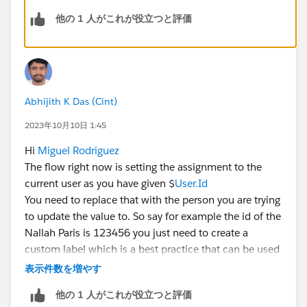
'action and related records' instead of fast field
updates for testing purpose. Also try updating the user
他の 1 人がこれが役立つと評価
id.
Abhijith K Das (Cint)
2023年10月10日 1:45
Hi
Miguel Rodriguez
The flow right now is setting the assignment to the
current user as you have given $
User.Id
You need to replace that with the person you are trying
to update the value to. So say for example the id of the
Nallah Paris is 123456 you just need to create a
custom label which is a best practice that can be used
instead of hard coding ids into a flow and then
表示件数を増やす
populate the value of userid into that custom label.
他の 1 人がこれが役立つと評価
Now in the assignment in flow you can refer to that