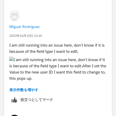
custom label using $label.CustomLabelName and
then while deploying to production make sure you
update the custom label value to user id of Nallah
Paris in production, since ids can be different in
Miguel Rodriguez
sandbox and production.
2023年10月10日 14:25
I am still running into an issue here, don't know if it is
because of the field type I want to edit.
After I set the Value to the new user ID I want this field
表示件数を増やす
to change to, this pops up.
This field is a lookup field type, don't know if that has
役立つとしてマーク
anything to do with it.