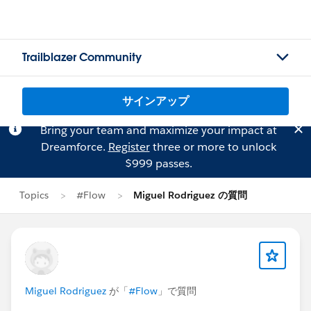
Trailblazer Community
サインアップ
Bring your team and maximize your impact at
Dreamforce.
Register
three or more to unlock
$999 passes.
Topics
#Flow
Miguel Rodriguez の質問
Miguel Rodriguez
が「
#Flow
」で質問