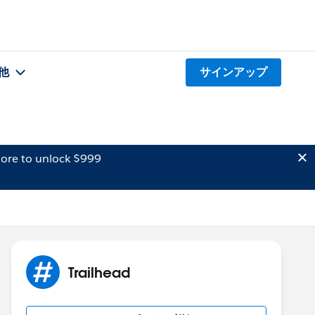
他
サインアップ
ore to unlock $999
Trailhead