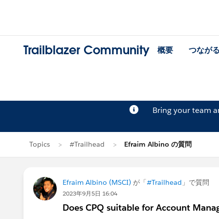
Trailblazer Community
概要
つなが
Bring your team 
Topics
#Trailhead
Efraim Albino の質問
Efraim Albino (MSCI)
が「
#Trailhead
」で質問
2023年9月5日 16:04
Does CPQ suitable for Account Manage