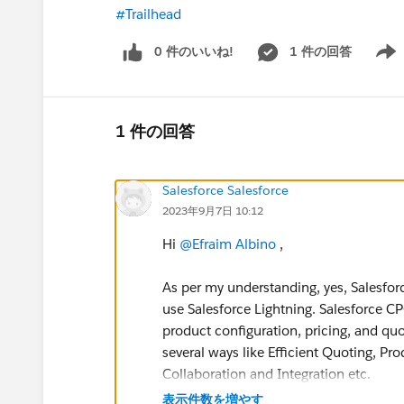
#Trailhead
0 件のいいね!
1 件の回答
Show 
1 件の回答
Salesforce Salesforce
2023年9月7日 10:12
Hi
@Efraim Albino
,
As per my understanding, yes, Salesfo
use Salesforce Lightning. Salesforce C
product configuration, pricing, and quo
several ways like Efficient Quoting, P
Collaboration and Integration etc.
表示件数を増やす