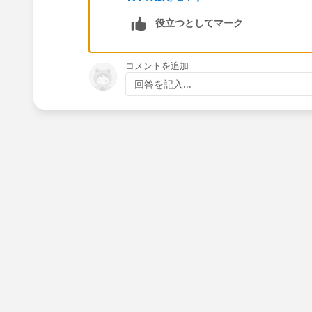
Overall, Salesforce CPQ, when integra
役立つとしてマーク
Managers with the tools and capabiliti
customer interactions, and drive sales
コメントを追加
However, the suitability of CPQ may al
回答を記入...
organization's sales processes, so it's 
implementation.
Regards,
Meenakshi