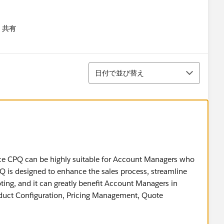
共有
menu
並び替え
日付で並び替え
rce CPQ can be highly suitable for Account Managers who
PQ is designed to enhance the sales process, streamline
ting, and it can greatly benefit Account Managers in
roduct Configuration, Pricing Management, Quote