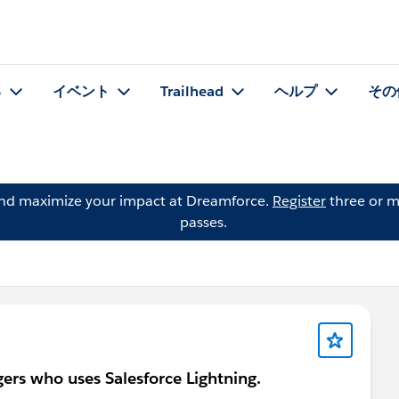
る
イベント
Trailhead
ヘルプ
その
and maximize your impact at Dreamforce.
Register
three or m
passes.
rs who uses Salesforce Lightning.