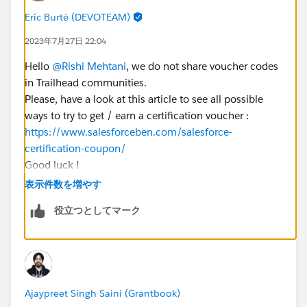
Eric Burté (DEVOTEAM)
2023年7月27日 22:04
Hello
@Rishi Mehtani
, we do not share voucher codes
in Trailhead communities.
Please, have a look at this article to see all possible
ways to try to get / earn a certification voucher :
https://www.salesforceben.com/salesforce-
certification-coupon/
Good luck !
BR
表示件数を増やす
Eric
役立つとしてマーク
Ajaypreet Singh Saini (Grantbook)