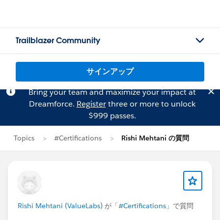
Trailblazer Community
サインアップ
Bring your team and maximize your impact at
Dreamforce.
Register
three or more to unlock
$999 passes.
Topics
#Certifications
Rishi Mehtani の質問
Rishi Mehtani (ValueLabs)
が「
#Certifications
」で質問