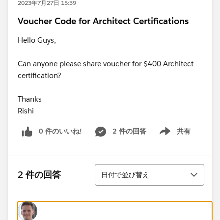
2023年7月27日 15:39
Voucher Code for Architect Certifications
Hello Guys,
Can anyone please share voucher for $400 Architect
certification?
Thanks
Rishi
0 件のいいね!
2 件の回答
共有
Show menu
並び替え
2 件の回答
日付で並び替え