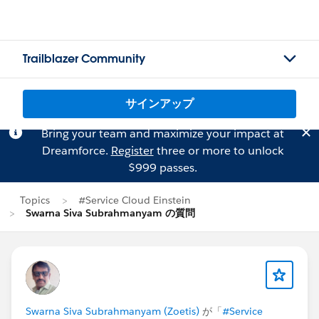
Trailblazer Community
サインアップ
Bring your team and maximize your impact at
Dreamforce.
Register
three or more to unlock
$999 passes.
Topics
#Service Cloud Einstein
Swarna Siva Subrahmanyam の質問
Swarna Siva Subrahmanyam (Zoetis)
が「
#Service