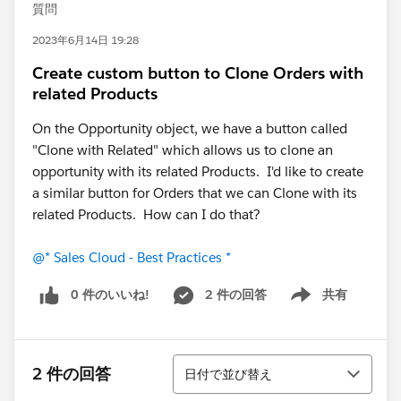
質問
2023年6月14日 19:28
Create custom button to Clone Orders with
related Products
On the Opportunity object, we have a button called
"Clone with Related" which allows us to clone an
opportunity with its related Products. I'd like to create
a similar button for Orders that we can Clone with its
related Products. How can I do that?
@* Sales Cloud - Best Practices *
0 件のいいね!
2 件の回答
共有
Show menu
並び替え
2 件の回答
日付で並び替え