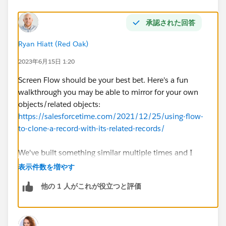
承認された回答
Ryan Hiatt (Red Oak)
2023年6月15日 1:20
Screen Flow should be your best bet. Here's a fun
walkthrough you may be able to mirror for your own
objects/related objects:
https://salesforcetime.com/2021/12/25/using-flow-
to-clone-a-record-with-its-related-records/
We've built something similar multiple times and I
wish I had this walkthrough the first time.
表示件数を増やす
他の 1 人がこれが役立つと評価