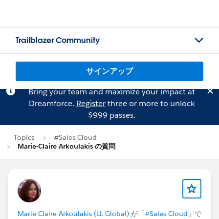
Trailblazer Community
サインアップ
Bring your team and maximize your impact at
Dreamforce.
Register
three or more to unlock
$999 passes.
Topics
#Sales Cloud
Marie-Claire Arkoulakis の質問
Marie-Claire Arkoulakis (LL Global)
が「
#Sales Cloud
」で