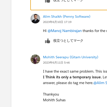
Alim Shaikh (Penny Software)
2023年6月10日 17:19
Hi
@Manoj Nambirajan
thanks for the 
役立つとしてマーク
Mohith Seerapu (Gitam University)
2023年6月11日 5:46
I have the exact same problem. This is
I Think its only a temporary issue.
Let
answer, please do tag me here.
@Alim S
Thankyou
Mohith Suhas