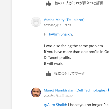
他の 1 人がこれが役立つと評価
Varsha Maity (Trailblazer)
2023年6月11日 5:59
Hi
@Alim Shaikh
,
I was also facing the same problem.
If you have more than one profile in Go
Different profile.
It will work.
役立つとしてマーク
Manoj Nambirajan (Dell Technologies)
2023年6月11日 15:27
@Alim Shaikh
i hope you no longer face