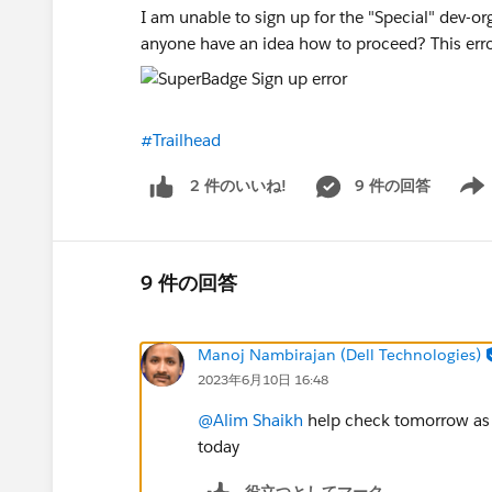
I am unable to sign up for the "Special" dev-o
anyone have an idea how to proceed? This error
#Trailhead
9 件の回答
2 件のいいね!
Show 
9 件の回答
Manoj Nambirajan (Dell Technologies)
2023年6月10日 16:48
@Alim Shaikh
help check tomorrow as 
today
役立つとしてマーク