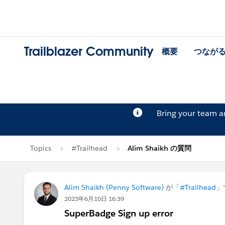
Trailblazer Community
概要
つなが
Bring your team 
Topics
#Trailhead
Alim Shaikh の質問
Alim Shaikh (Penny Software)
が「
#Trailhead
」
2023年6月10日 16:39
SuperBadge Sign up error