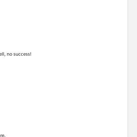
well, no success!
re.