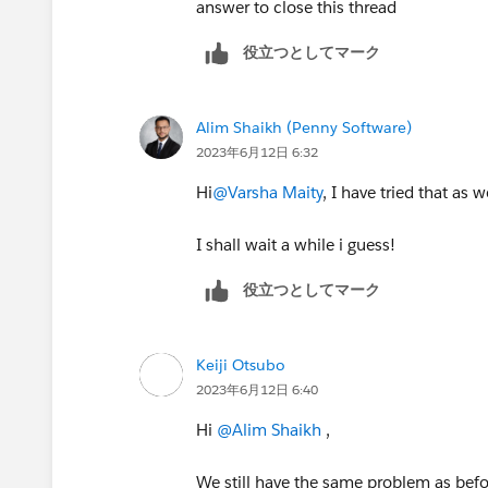
answer to close this thread
役立つとしてマーク
Alim Shaikh (Penny Software)
2023年6月12日 6:32
Hi
@Varsha Maity
, I have tried that as 
I shall wait a while i guess!
役立つとしてマーク
Keiji Otsubo
2023年6月12日 6:40
Hi
@Alim Shaikh
,
We still have the same problem as befo