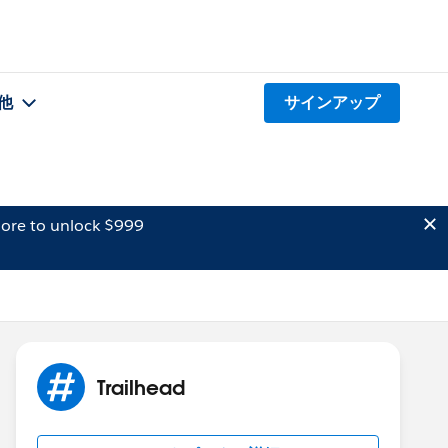
他
サインアップ
ore to unlock $999
Trailhead