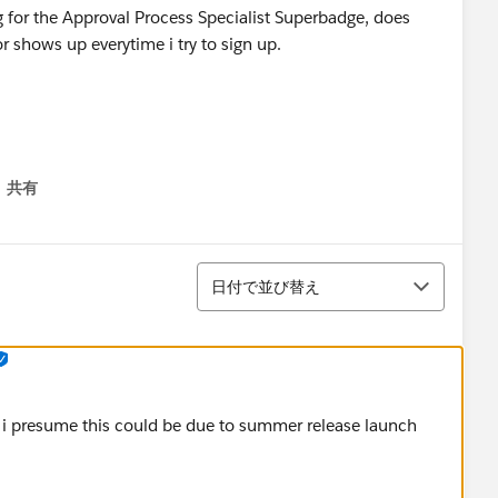
rg for the Approval Process Specialist Superbadge, does
 shows up everytime i try to sign up.
共有
menu
並び替え
日付で並び替え
i presume this could be due to summer release launch