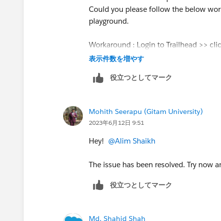
Could you please follow the below wor
playground.
Workaround : Login to Trailhead >> click
the "About me" section and
change th
表示件数を増やす
creating a playground.
役立つとしてマーク
https://trailhead.salesforce.com/tra
Mohith Seerapu (Gitam University)
2023年6月12日 9:51
Hey!
@Alim Shaikh
The issue has been resolved. Try now an
役立つとしてマーク
Md. Shahid Shah