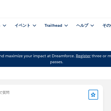
る
イベント
Trailhead
ヘルプ
その
and maximize your impact at Dreamforce.
Register
three or m
passes.
で質問