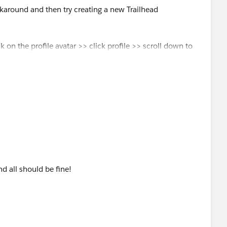
karound and then try creating a new Trailhead
 on the profile avatar >> click profile >> scroll down to
e Country field to USA
>> click save and then try
ilblazer-community/feed/0D54S00000Jg68B
d all should be fine!