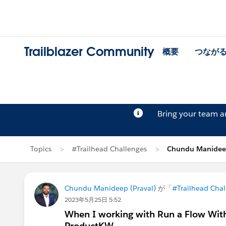
Trailblazer Community
概要
つなが
Bring your team 
Topics
#Trailhead Challenges
Chundu Manid
Chundu Manideep (Praval)
が「
#Trailhead Chal
2023年5月25日 5:52
When I working with Run a Flow Within
ProductKW