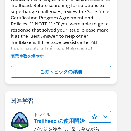
Trailhead. Before searching for solutions to
superbadge challenges, review the Salesforce
Certification Program Agreement and
Policies. ** NOTE ** : If you were able to get a
response that solved your issue, please mark
it as the 'Best Answer' to help other
Trailblazers. If the issue persists after 48
hours, create a Trailhead Help case at
https://help.salesforce.com/s/support
for
表示件数を増やす
further assistance.
このトピックの詳細
関連学習
トレイル
Trailhead の使用開始
バッジを獲得し、楽しみながら