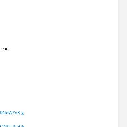
KiRNdWYoX-g
PjONbUJFbGk