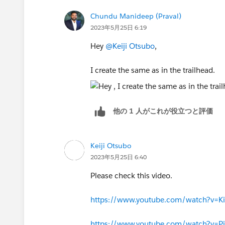
Chundu Manideep (Praval)
2023年5月25日 6:19
Hey
@Keiji Otsubo
,
I create the same as in the trailhead.
他の 1 人がこれが役立つと評価
Keiji Otsubo
2023年5月25日 6:40
Please check this video.
https://www.youtube.com/watch?v=
https://www.youtube.com/watch?v=