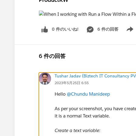
0 件のいいね!
6 件の回答
Show 
6 件の回答
Tushar Jadav (Biztech IT Consultancy PV
2023年5月25日 6:55
Hello
@Chundu Manideep
As per your screenshot, you have creat
it is a normal Text variable.
Create a text variable: