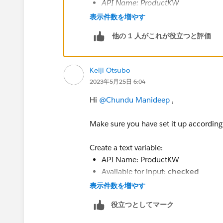
API Name: ProductKW
Available for input:
checked
表示件数を増やす
Please Delete and Re-Create this variabl
他の 1 人がこれが役立つと評価
Keiji Otsubo
2023年5月25日 6:04
Hi
@Chundu Manideep
,
Make sure you have set it up according
Create a text variable:
API Name: ProductKW
Available for input:
checked
表示件数を増やす
https://trailhead.salesforce.com/cont
flow?trail_id=build-flows-with-flow-bui
役立つとしてマーク