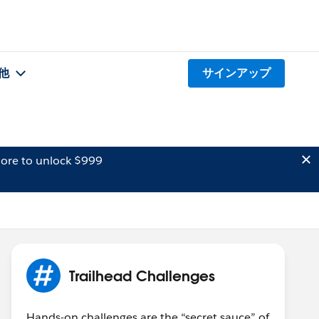
他
サインアップ
ore to unlock $999
Trailhead Challenges
Hands-on challenges are the “secret sauce” of