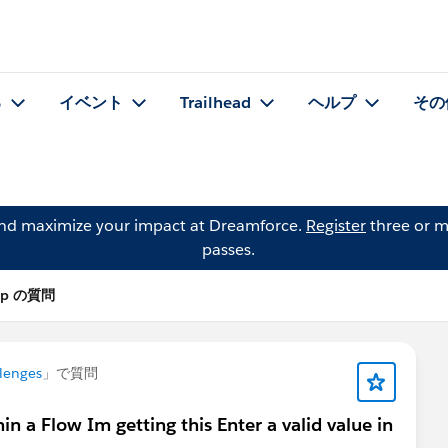
る
イベント
Trailhead
ヘルプ
その
and maximize your impact at Dreamforce.
Register
three or m
passes.
eep の質問
lenges
」で質問
 a Flow Im getting this Enter a valid value in