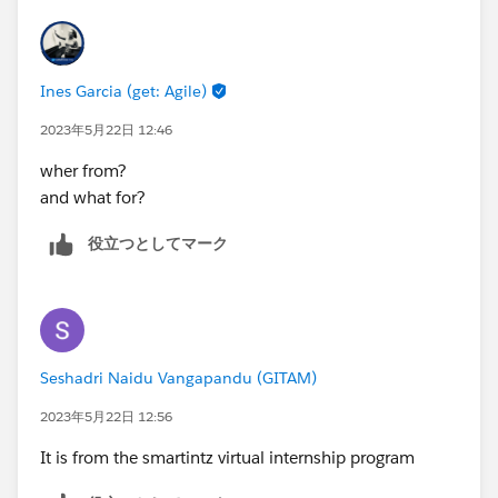
Ines Garcia (get: Agile)
2023年5月22日 12:46
wher from?
and what for?
役立つとしてマーク
Seshadri Naidu Vangapandu (GITAM)
2023年5月22日 12:56
It is from the smartintz virtual internship program