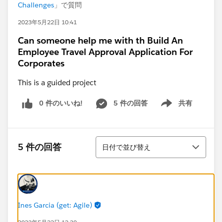
Challenges
」で質問
2023年5月22日 10:41
Can someone help me with th Build An
Employee Travel Approval Application For
Corporates
This is a guided project
0 件のいいね!
5 件の回答
共有
Show menu
並び替え
5 件の回答
日付で並び替え
Ines Garcia (get: Agile)