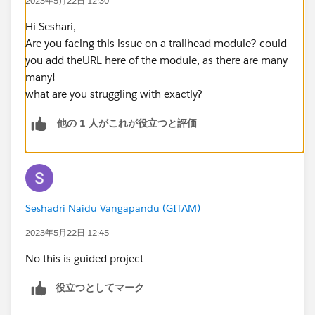
2023年5月22日 12:30
Hi Seshari,
Are you facing this issue on a trailhead module? could
you add theURL here of the module, as there are many
many!
what are you struggling with exactly?
他の 1 人がこれが役立つと評価
Seshadri Naidu Vangapandu (GITAM)
2023年5月22日 12:45
No this is guided project
役立つとしてマーク