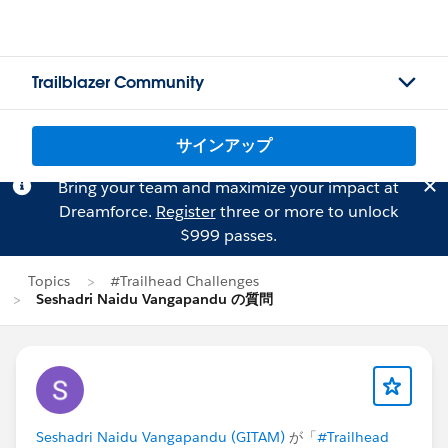
Trailblazer Community
サインアップ
Bring your team and maximize your impact at
Dreamforce.
Register
three or more to unlock
$999 passes.
Topics
#Trailhead Challenges
Seshadri Naidu Vangapandu の質問
Seshadri Naidu Vangapandu (GITAM)
が「
#Trailhead