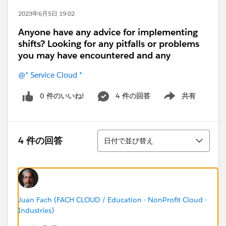
2023年6月5日 19:02
Anyone have any advice for implementing
shifts? Looking for any pitfalls or problems
you may have encountered and any
@* Service Cloud *
0 件のいいね!
4 件の回答
共有
Show menu
並び替え
4 件の回答
日付で並び替え
Juan Fach (FACH CLOUD / Education - NonProfit Cloud -
Industries)