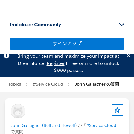
Trailblazer Community
サインアップ
Bring your team and maximize your impact at
Dreamforce.
Register
three or more to unlock
$999 passes.
Topics
#Service Cloud
John Gallagher の質問
John Gallagher (Bell and Howell)
が「
#Service Cloud
」
で質問