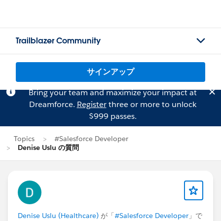
Trailblazer Community
サインアップ
Bring your team and maximize your impact at
Dreamforce.
Register
three or more to unlock
$999 passes.
Topics
#Salesforce Developer
Denise Uslu の質問
Denise Uslu (Healthcare)
が「
#Salesforce Developer
」で