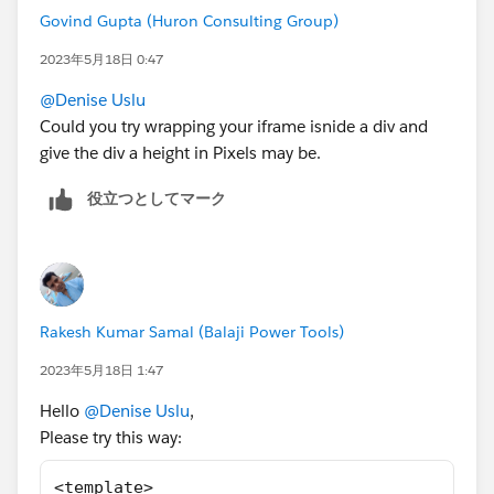
Govind Gupta (Huron Consulting Group)
2023年5月18日 0:47
@Denise Uslu
Could you try wrapping your iframe isnide a div and
give the div a height in Pixels may be.
役立つとしてマーク
Rakesh Kumar Samal (Balaji Power Tools)
2023年5月18日 1:47
Hello
@Denise Uslu
,
Please try this way:
<template>