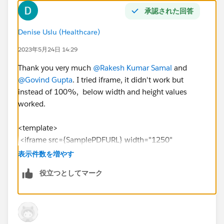
承認された回答
Denise Uslu (Healthcare)
2023年5月24日 14:29
Thank you very much
@Rakesh Kumar Samal
and
@Govind Gupta
. I tried iframe, it didn't work but
instead of 100%, below width and height values
worked.
<template>
<iframe src={SamplePDFURL} width="1250"
height="700"></iframe>
表示件数を増やす
</template>
役立つとしてマーク