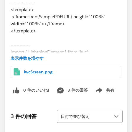
----------------
<template>
<iframe src={SamplePDFURL} height="100%"
width="100%"></iframe>
</template>
-------------
import { LightningElement } from 'lwc';
表示件数を増やす
import FCSSManagerHelp from
'@salesforce/resourceUrl/FCSSManagerHelp';
lwcScreen.png
export default class fcssManagerHelp extends
LightningElement {
SamplePDFURL = FCSSManagerHelp;
0 件のいいね!
3 件の回答
共有
Show menu
}
並び替え
3 件の回答
日付で並び替え