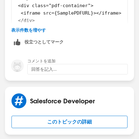
 <div class="pdf-container">
  <iframe src={SamplePDFURL}></iframe>
 </div>
</template>
表示件数を増やす
<style>
役立つとしてマーク
 .pdf-container {
  height: 100%;
  width: 100%;
コメントを追加
 }
回答を記入...
 iframe {
  height: 100%;
  width: 100%;
 }
Salesforce Developer
</style>
import { LightningElement } from 'lwc';
import FCSSManagerHelp from '@salesforce/res
このトピックの詳細
export default class fcssManagerHelp extends
    SamplePDFURL = FCSSManagerHelp;