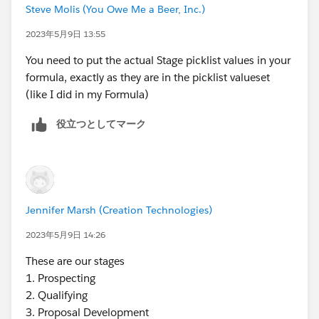
CASE( StageName , 
Steve Molis (You Owe Me a Beer, Inc.)
'1. Prospecting', 1,
2023年5月9日 13:55
'2. Qualifying', 2,
'3. Proposal Development', 3,
You need to put the actual Stage picklist values in your
'4. Validating', 4,
formula, exactly as they are in the picklist valueset
'5. Securing', 5,
(like I did in my Formula)
0 ) > 3
役立つとしてマーク
)
If these are your Opportunity Stages (without
Numbers)
Jennifer Marsh (Creation Technologies)
Prospecting
2023年5月9日 14:26
Qualifying
Proposal Development
These are our stages
Validating
1. Prospecting
Securing
2. Qualifying
3. Proposal Development