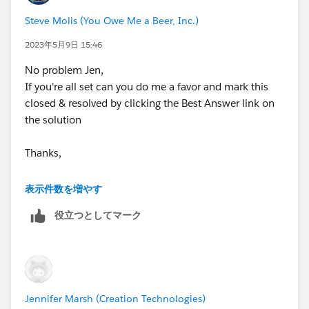
Steve Molis (You Owe Me a Beer, Inc.)
2023年5月9日 15:46
No problem Jen,
If you're all set can you do me a favor and mark this
closed & resolved by clicking the Best Answer link on
the solution
Thanks,
SteveMo
表示件数を増やす
役立つとしてマーク
Jennifer Marsh (Creation Technologies)