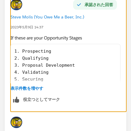
承認された回答
Steve Molis (You Owe Me a Beer, Inc.)
2023年5月9日 14:37
If these are your Opportunity Stages
1. Prospecting
2. Qualifying
3. Proposal Development
4. Validating
5. Securing
表示件数を増やす
Then your Formula needs to be like this
役立つとしてマーク
AND(
$Profile.Name <> 'System Administrator',
ISNEW(),