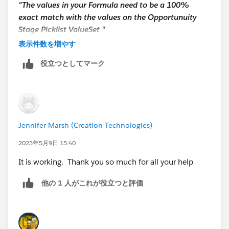
"The values in your Formula need to be a 100%
exact match with the values on the Opportunuity
Stage Picklist ValueSet "
表示件数を増やす
and
役立つとしてマーク
"You need to put the actual Stage picklist values in
your formula, exactly as they are in the picklist
valueset "
Jennifer Marsh (Creation Technologies)
2023年5月9日 15:40
It is working. Thank you so much for all your help
他の 1 人がこれが役立つと評価