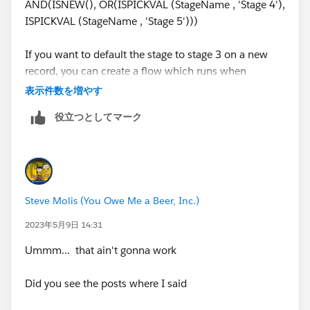
AND(ISNEW(), OR(ISPICKVAL (StageName , 'Stage 4'),
ISPICKVAL (StageName , 'Stage 5')))
If you want to default the stage to stage 3 on a new
record, you can create a flow which runs when
Opportunity is created and Optimize the flow for Fast
表示件数を増やす
Field Updates and assign stage 3 and it will always be
役立つとしてマーク
created with stage 3.
Steve Molis (You Owe Me a Beer, Inc.)
2023年5月9日 14:31
Ummm... that ain't gonna work
Did you see the posts where I said