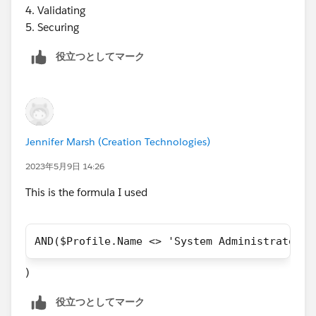
Then your Formula needs to be like this
4. Validating
5. Securing
AND(
$Profile.Name <> 'System Administrator',
役立つとしてマーク
ISNEW(),
CASE( StageName , 
'Prospecting', 1,
'Qualifying', 2,
'Proposal Development', 3,
Jennifer Marsh (Creation Technologies)
'Validating', 4,
2023年5月9日 14:26
'Securing', 5,
0 ) > 3
This is the formula I used
)
AND($Profile.Name <> 'System Administrator',
)
役立つとしてマーク