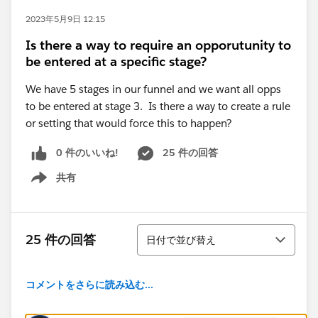
2023年5月9日 12:15
Is there a way to require an opporutunity to
be entered at a specific stage?
We have 5 stages in our funnel and we want all opps
to be entered at stage 3. Is there a way to create a rule
or setting that would force this to happen?
0 件のいいね!
25 件の回答
共有
Show menu
並び替え
25 件の回答
日付で並び替え
コメントをさらに読み込む...