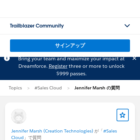
Trailblazer Community
サインアップ
Bring your team and maximize your impact at
Dreamforce.
Register
three or more to unlock
$999 passes.
Topics
#Sales Cloud
Jennifer Marsh の質問
Jennifer Marsh (Creation Technologies)
が「
#Sales
Cloud
」で質問