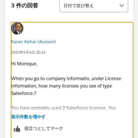
並び替え
3 件の回答
日付で並び替え
Karan Kehar (Acxiom)
2023年5月4日 20:31
Hi Monique,
When you go to company informatio, under License
information, how many licenses you see of type
Salesforce.?
You have probably used 2 Salesforce licenses. You
should check your active users and de activate the
表示件数を増やす
other user having salesforce license.
役立つとしてマーク