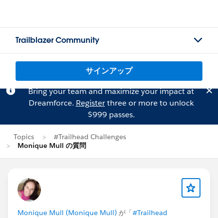
Trailblazer Community
サインアップ
Bring your team and maximize your impact at
Dreamforce.
Register
three or more to unlock
$999 passes.
Topics
#Trailhead Challenges
Monique Mull の質問
Monique Mull (Monique Mull)
が「
#Trailhead