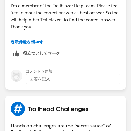
I'm a member of the Trailblazer Help team. Please feel
free to mark the correct answer as best answer. So that
will help other Trailblazers to find the correct answer.
Thank you!
Best Regards,
表示件数を増やす
Ravindra
役立つとしてマーク
Trailblazer Help
コメントを追加
回答を記入...
Trailhead Challenges
Hands-on challenges are the “secret sauce” of