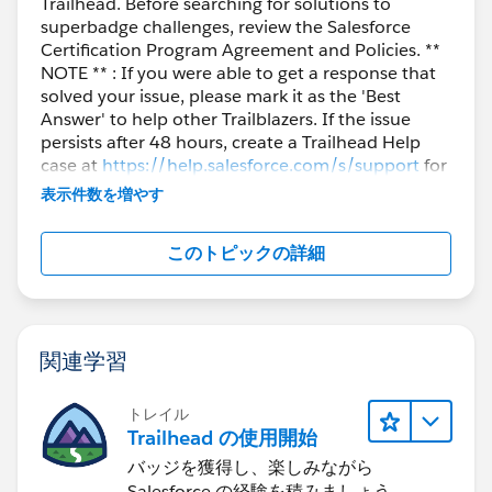
Trailhead. Before searching for solutions to
superbadge challenges, review the Salesforce
Certification Program Agreement and Policies. **
NOTE ** : If you were able to get a response that
solved your issue, please mark it as the 'Best
Answer' to help other Trailblazers. If the issue
persists after 48 hours, create a Trailhead Help
case at
https://help.salesforce.com/s/support
for
further assistance.
表示件数を増やす
このトピックの詳細
関連学習
トレイル
Trailhead の使用開始
バッジを獲得し、楽しみながら
Salesforce の経験を積みましょう。