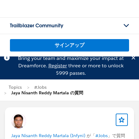
Trailblazer Community
サインアップ
Bring your team and maximize your impact at
Dreamforce.
Register
three or more to unlock
$999 passes.
Topics
#Jobs
Jaya Nisanth Reddy Martala の質問
Jaya Nisanth Reddy Martala (Infyni)
が「
#Jobs
」で質問