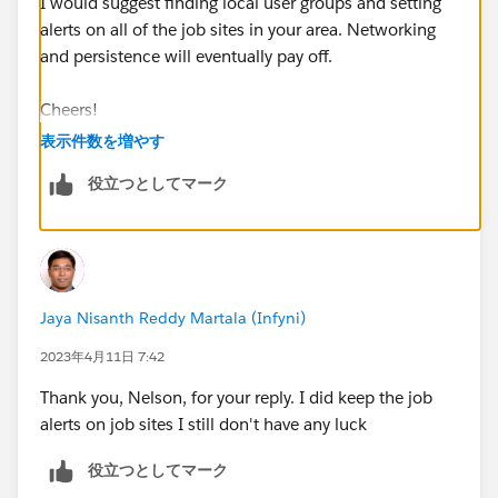
I would suggest finding local user groups and setting
alerts on all of the job sites in your area. Networking
and persistence will eventually pay off.
Cheers!
S Stephen Nelson
表示件数を増やす
https://www.linkedin.com/in/technolojest/
役立つとしてマーク
Jaya Nisanth Reddy Martala (Infyni)
2023年4月11日 7:42
Thank you, Nelson, for your reply. I did keep the job
alerts on job sites I still don't have any luck
役立つとしてマーク