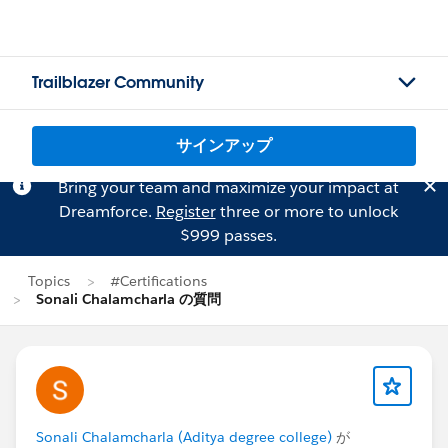
Trailblazer Community
サインアップ
Bring your team and maximize your impact at
Dreamforce.
Register
three or more to unlock
$999 passes.
Topics
#Certifications
Sonali Chalamcharla の質問
Sonali Chalamcharla (Aditya degree college)
が