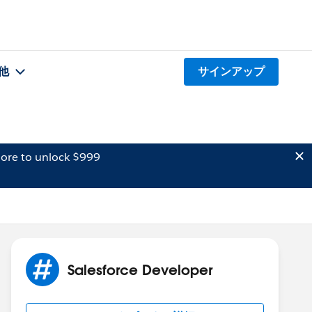
他
サインアップ
ore to unlock $999
Salesforce Developer