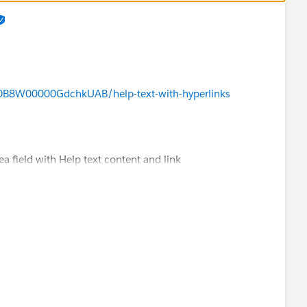
/a0B8W00000GdchkUAB/help-text-with-hyperlinks
ea field with Help text content and link