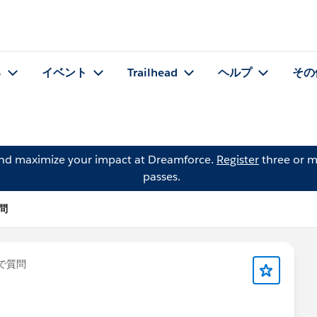
る
イベント
Trailhead
ヘルプ
その
and maximize your impact at Dreamforce.
Register
three or m
passes.
質問
で質問