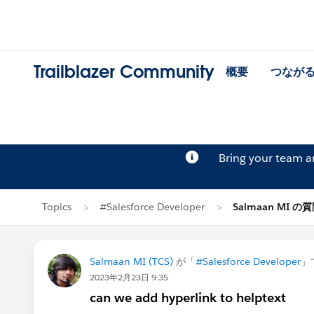
Trailblazer Community
概要
つなが
Bring your team 
Topics
#Salesforce Developer
Salmaan MI の
Salmaan MI (TCS)
が「
#Salesforce Developer
」
2023年2月23日 9:35
can we add hyperlink to helptext