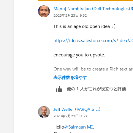
Manoj Nambirajan (Dell Technologies)
2023年2月23日 9:52
This is an age old open idea :(
https://ideas.salesforce.com/s/idea
encourage you to upvote.
One way will be to create a Rich text ar
表示件数を増やす
他の 1 人がこれが役立つと評価
Jeff Weller (PARQA Inc.)
2023年2月23日 9:58
Hello
@Salmaan MI
,