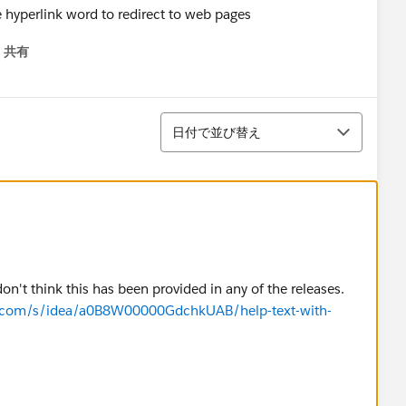
hyperlink word to redirect to web pages
共有
menu
並び替え
日付で並び替え
don't think this has been provided in any of the releases.
ce.com/s/idea/a0B8W00000GdchkUAB/help-text-with-