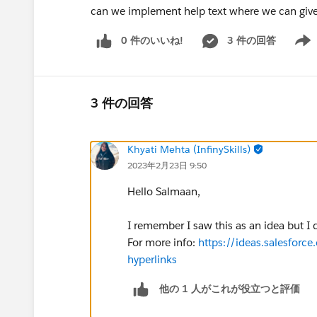
can we implement help text where we can give 
0 件のいいね!
3 件の回答
Show 
3 件の回答
Khyati Mehta (InfinySkills)
2023年2月23日 9:50
Hello Salmaan,
I remember I saw this as an idea but I 
For more info:
https://ideas.salesfor
hyperlinks
他の 1 人がこれが役立つと評価