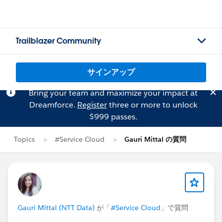
Trailblazer Community
サインアップ
Bring your team and maximize your impact at
Dreamforce.
Register
three or more to unlock
$999 passes.
Topics
#Service Cloud
Gauri Mittal の質問
Gauri Mittal (NTT Data)
が「
#Service Cloud
」で質問