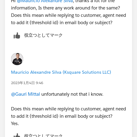
Hi
@Mauricio Alexandre Silva
, thanks a lot for the
information, Is there any work around for the same?
Does this mean while replying to customer, agent need
to add it (threshold id) in email body or subject?
役立つとしてマーク
Mauricio Alexandre Silva (Ksquare Solutions LLC)
2023年1月4日 9:46
@Gauri Mittal
unfortunately not that i know.
Does this mean while replying to customer, agent need
to add it (threshold id) in email body or subject?
Yes.
役立つとしてマーク