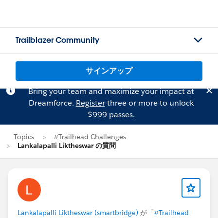
Trailblazer Community
サインアップ
Bring your team and maximize your impact at
Dreamforce.
Register
three or more to unlock
$999 passes.
Topics
#Trailhead Challenges
Lankalapalli Liktheswar の質問
Lankalapalli Liktheswar (smartbridge)
が「
#Trailhead