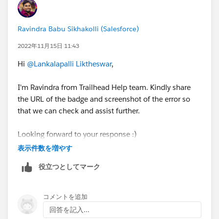
Ravindra Babu Sikhakolli (Salesforce)
2022年11月15日 11:43
Hi
@Lankalapalli Liktheswar
,
I'm Ravindra from Trailhead Help team. Kindly share
the URL of the badge and screenshot of the error so
that we can check and assist further.
Looking forward to your response :)
表示件数を増やす
Best Regards,
役立つとしてマーク
Ravindra
コメントを追加
回答を記入...