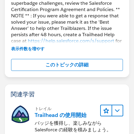
superbadge challenges, review the Salesforce
Certification Program Agreement and Policies. **
NOTE ** : If you were able to get a response that
solved your issue, please mark it as the 'Best
Answer' to help other Trailblazers. If the issue
persists after 48 hours, create a Trailhead Help
case at
https://help.salesforce.com/s/support
for
further assistance.
表示件数を増やす
このトピックの詳細
関連学習
トレイル
Trailhead の使用開始
バッジを獲得し、楽しみながら
Salesforce の経験を積みましょう。