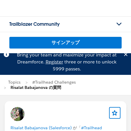
Trailblazer Community
サインアップ
Bring your team and maximize your impact at
Dreamforce.
Register
three or more to unlock
$999 passes.
Topics
#Trailhead Challenges
Risalat Babajanova の質問
Risalat Babajanova (Salesforce)
が「
#Trailhead