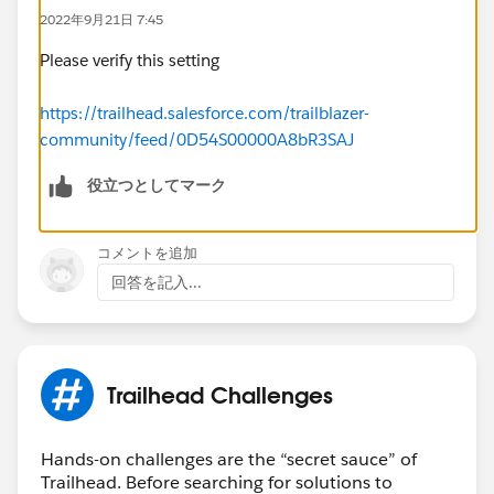
2022年9月21日 7:45
Please verify this setting
https://trailhead.salesforce.com/trailblazer-
community/feed/0D54S00000A8bR3SAJ
役立つとしてマーク
コメントを追加
回答を記入...
Trailhead Challenges
Hands-on challenges are the “secret sauce” of
Trailhead. Before searching for solutions to