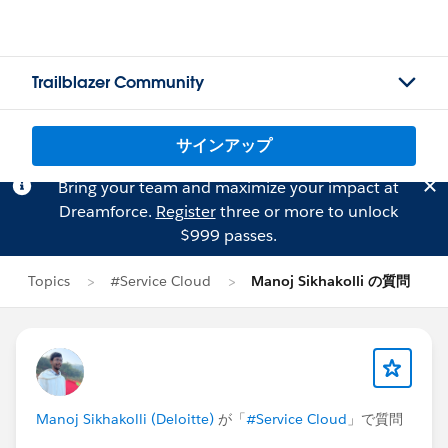
Trailblazer Community
サインアップ
Bring your team and maximize your impact at
Dreamforce.
Register
three or more to unlock
$999 passes.
Topics
#Service Cloud
Manoj Sikhakolli の質問
Manoj Sikhakolli (Deloitte)
が「
#Service Cloud
」で質問