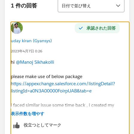
並び替え
1 件の回答
日付で並び替え
承認された回答
uday kiran (Gyansys)
2023年4月7日 0:26
hi
@Manoj Sikhakolli
please make use of below package
https://appexchange.salesforce.com/listingDetail?
listingId=a0N3A00000FoirpUAB&tab=e
i faced similar issue some time back , i created my
own css on the component level as its unable to
表示件数を増やす
inherit the SLDS for some reason
役立つとしてマーク