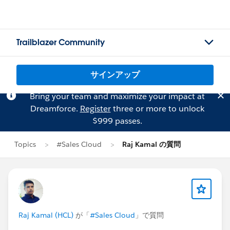
Trailblazer Community
サインアップ
Bring your team and maximize your impact at
Dreamforce.
Register
three or more to unlock
$999 passes.
Topics
#Sales Cloud
Raj Kamal の質問
Raj Kamal (HCL)
が「
#Sales Cloud
」で質問