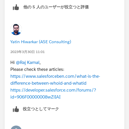
他の 5 人のユーザーが役立つと評価
Yatin Hiwarkar (A5E Consulting)
2023年3月30日 11:01
Hi
@Raj Kamal
,
Please check these articles:
https://www.salesforceben.com/what-is-the-
difference-between-whoid-and-whatid
https://developer.salesforce.com/forums/?
id=906F00000008wZlIAI
役立つとしてマーク