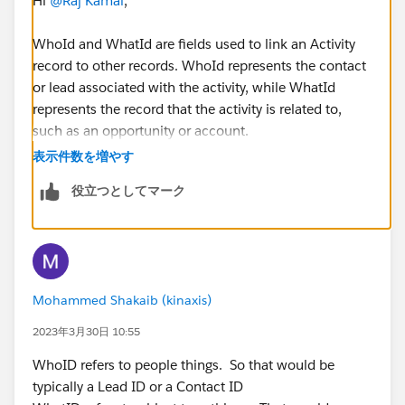
Hi
@Raj Kamal
,
WhoId and WhatId are fields used to link an Activity
record to other records. WhoId represents the contact
or lead associated with the activity, while WhatId
represents the record that the activity is related to,
such as an opportunity or account.
表示件数を増やす
役立つとしてマーク
Mohammed Shakaib (kinaxis)
2023年3月30日 10:55
WhoID refers to people things. So that would be
typically a Lead ID or a Contact ID