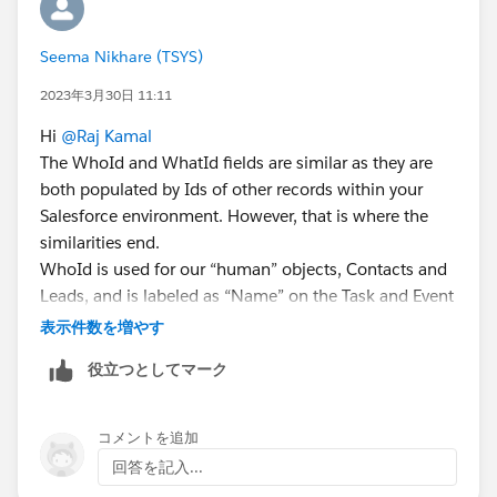
Seema Nikhare (TSYS)
2023年3月30日 11:11
Hi
@Raj Kamal
The WhoId and WhatId fields are similar as they are
both populated by Ids of other records within your
Salesforce environment. However, that is where the
similarities end.
WhoId is used for our “human” objects, Contacts and
Leads, and is labeled as “Name” on the Task and Event
objects.
表示件数を増やす
WhatId is used for multiple other objects that are not
役立つとしてマーク
human-related and is labeled as “Related To” on the
same objects.
Please find the below resource for understanding
コメントを追加
more:
回答を記入...
https://www.salesforceben.com/what-is-the-