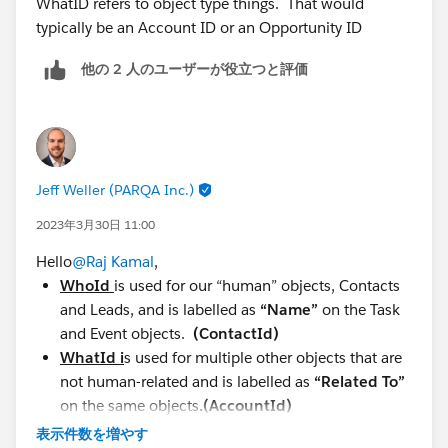
WhatID refers to object type things. That would
typically be an Account ID or an Opportunity ID
他の 2 人のユーザーが役立つと評価
Jeff Weller (PARQA Inc.)
2023年3月30日 11:00
Hello
@Raj Kamal
,
WhoId
is used for our “human” objects, Contacts
and Leads, and is labelled as
“Name”
on the Task
and Event objects.
(ContactId)
WhatId i
s used for multiple other objects that are
not human-related and is labelled as
“Related To”
on the same objects
.(AccountId)
表示件数を増やす