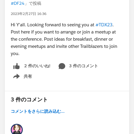
#DF24
」で投稿
2023年2月27日 16:36
Hi Y'all. Looking forward to seeing you at
#TDX23
.
Post here if you want to arrange or join a meetup at
the conference. Post ideas for breakfast, dinner or
evening meetups and invite other Trailblazers to join
you.
3 件のコメント
2 件のいいね!
共有
Show menu
3 件のコメント
コメントをさらに読み込む...