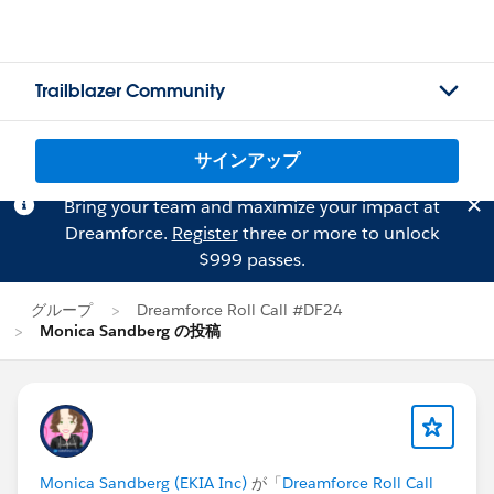
Trailblazer Community
サインアップ
Bring your team and maximize your impact at
Dreamforce.
Register
three or more to unlock
$999 passes.
グループ
Dreamforce Roll Call #DF24
Monica Sandberg の投稿
Monica Sandberg (EKIA Inc)
が「
Dreamforce Roll Call