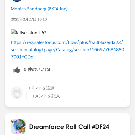
Monica Sandberg (EKIA Inc)
2023年2月27日 18:10
https://reg.salesforce.com/flow/plus/trailblazerdx23/
sessioncatalog/page/Catalog/session/166977684880
7001YGDc
0 件のいいね!
コメントを追加
コメントを記入...
Dreamforce Roll Call #DF24