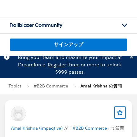
Trailblazer Community
サインアップ
Bring your team and maximize your impact at
Dreamforce.
Register
three or more to unlock
$999 passes.
Topics
#B2B Commerce
Amal Krishna の質問
Amal Krishna (impaqtive)
が「
#B2B Commerce
」で質問