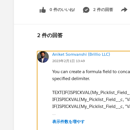
0 件のいいね!
2 件の回答
Show 
2 件の回答
Aniket Somvanshi (Brillio LLC)
2023年2月1日 13:49
You can create a formula field to concat
specified delimiter.
TEXT(IF(ISPICKVAL(My_Picklist_Field__c
IF(ISPICKVAL(My_Picklist_Field__c, "Val
IF(ISPICKVAL(My_Picklist_Field__c, "Val
...
IF(ISPICKVAL(My_Picklist_Field__c, "Va
表示件数を増やす