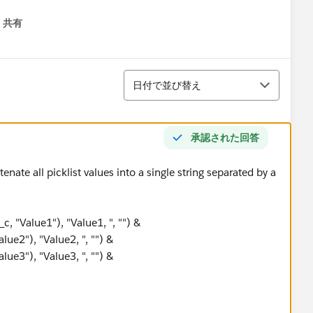
共有
menu
並び替え
日付で並び替え
承認された回答
enate all picklist values into a single string separated by a
, "Value1"), "Value1, ", "") &
ue2"), "Value2, ", "") &
ue3"), "Value3, ", "") &
lueN"), "ValueN", ""))