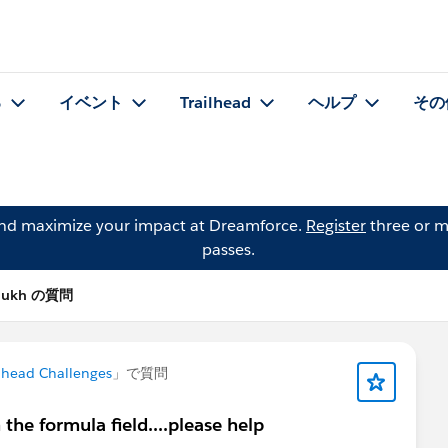
る
イベント
Trailhead
ヘルプ
その
and maximize your impact at Dreamforce.
Register
three or m
passes.
hmukh の質問
lhead Challenges
」で質問
 the formula field....please help