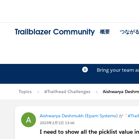
Trailblazer Community
概要
つなが
Bring your team 
Topics
#Trailhead Challenges
Aishwarya Des
Aishwarya Deshmukh (Epam Systems)
が「
#Trai
2023年2月1日 13:46
I need to show all the picklist value in