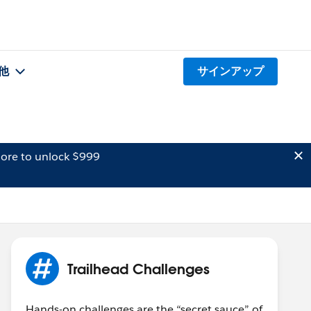
他
サインアップ
ore to unlock $999
Trailhead Challenges
Hands-on challenges are the “secret sauce” of