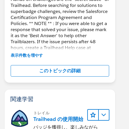
Trailhead. Before searching for solutions to
superbadge challenges, review the Salesforce
Certification Program Agreement and
Policies. ** NOTE ** : If you were able to get a
response that solved your issue, please mark
it as the 'Best Answer' to help other
Trailblazers. If the issue persists after 48
hours, create a Trailhead Help case at
https://help.salesforce.com/s/support
for
表示件数を増やす
further assistance.
このトピックの詳細
関連学習
トレイル
Trailhead の使用開始
バッジを獲得し、楽しみながら