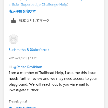
article=Superbadge-Challenge-Help
).
To log a case click
HERE
then click "Log a Ticket"
表示件数を増やす
役立つとしてマーク
Sushmitha B (Salesforce)
2023年1月23日 11:26
Hi
@Parise Ravikiran
I am a member of Trailhead Help, I assume this issue
needs further review and we may need access to your
playground. We will reach out to you via email to
investigate further.
Thank you!