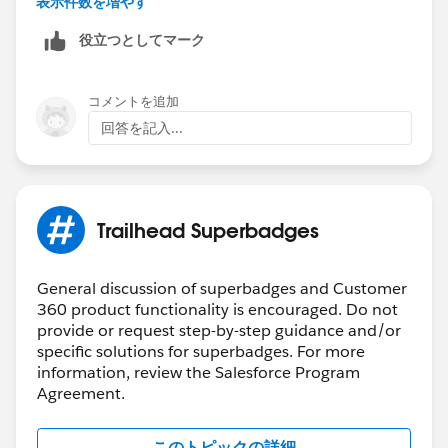
表示件数を増やす
++CreateTrailheadCase ← You can ignore this
役立つとしてマーク
command, it is a tool used by our Agents to tell the
system to create your case.
コメントを追加
回答を記入...
Trailhead Superbadges
General discussion of superbadges and Customer
360 product functionality is encouraged. Do not
provide or request step-by-step guidance and/or
specific solutions for superbadges. For more
information, review the Salesforce Program
Agreement.
このトピックの詳細