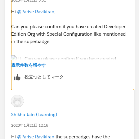
2023年1月21日 5:31
Hi
@Parise Ravikiran
,
Can you please confirm if you have created Developer
Edition Org with Special Configuration like mentioned
in the superbadge.
表示件数を増やす
役立つとしてマーク
If yes then Go to Setup > in Quick Find Box Search
"Permission Sets" > Open MFA Authorization Required
Shikha Jain (Learning)
> Manage Assignment > Add Assignment > Check the
2023年1月21日 12:16
user Cala Campfire and Add the user.
Hi
@Parise Ravikiran
the superbadges have the