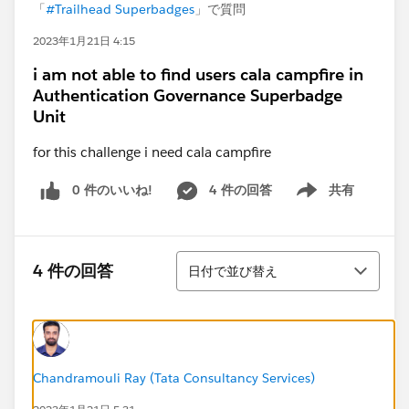
「
#Trailhead Superbadges
」で質問
2023年1月21日 4:15
i am not able to find users cala campfire in
Authentication Governance Superbadge
Unit
for this challenge i need cala campfire
0 件のいいね!
4 件の回答
共有
Show menu
並び替え
4 件の回答
日付で並び替え
Chandramouli Ray (Tata Consultancy Services)