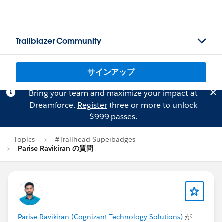
Trailblazer Community
サインアップ
Bring your team and maximize your impact at
Dreamforce.
Register
three or more to unlock
$999 passes.
Topics
#Trailhead Superbadges
Parise Ravikiran の質問
Parise Ravikiran (Cognizant Technology Solutions)
が