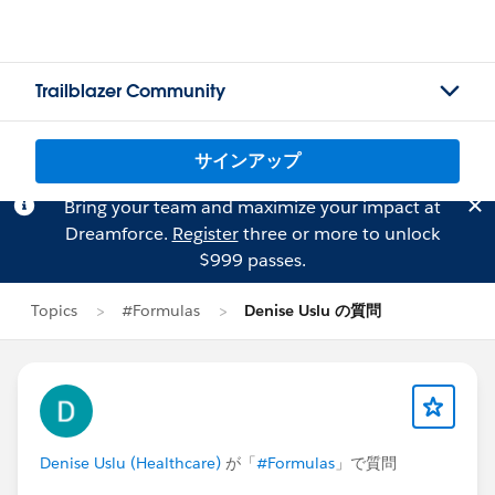
Trailblazer Community
サインアップ
Bring your team and maximize your impact at
Dreamforce.
Register
three or more to unlock
$999 passes.
Topics
#Formulas
Denise Uslu の質問
Denise Uslu (Healthcare)
が「
#Formulas
」で質問