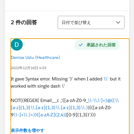
並び替え
2 件の回答
日付で並び替え
承認された回答
Denise Uslu (Healthcare)
2022年12月16日 4:53
It gave Syntax error. Missing ')' when I added
\\'
but it
worked with single dash \'
NOT((REGEX( Email__c ,'([a-zA-Z0-9_
\\-\\.\']+)@((\\
[a-z]{1,3}\\.[a-z]{1,3}\\.[a-z]{1,3}\\.)
|(([a-zA-Z0-
9
\\-]+\\.)+))([a-zA-Z]{2,4}
|[0-9]{1,3})')))
Really apprriciate
@Keiji Otsubo
. Thank you very much
表示件数を増やす