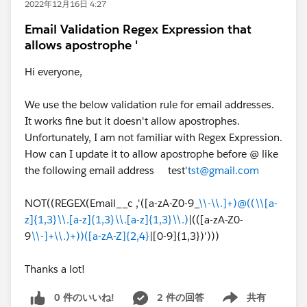
2022年12月16日 4:27
Email Validation Regex Expression that
allows apostrophe '
Hi everyone,
We use the below validation rule for email addresses.
It works fine but it doesn't allow apostrophes.
Unfortunately, I am not familiar with Regex Expression.
How can I update it to allow apostrophe before @ like
the following email address test'
tst@gmail.com
NOT((REGEX(Email__c ,'([a-zA-Z0-9_
\\-\\.]+)@((\\[a-
z]{1,3}\\.[a-z]{1,3}\\.[a-z]{1,3}\\.)
|(([a-zA-Z0-
9
\\-]+\\.)+))([a-zA-Z]{2,4}
|[0-9]{1,3})')))
Thanks a lot!
0 件のいいね!
2 件の回答
共有
Show menu