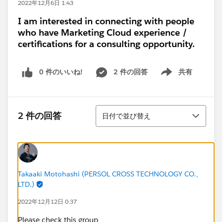
2022年12月6日 1:43
I am interested in connecting with people
who have Marketing Cloud experience /
certifications for a consulting opportunity.
0 件のいいね!
2 件の回答
共有
Show menu
並び替え
2 件の回答
日付で並び替え
Takaaki Motohashi (PERSOL CROSS TECHNOLOGY CO.,
LTD.)
2022年12月12日 0:37
Please check this group