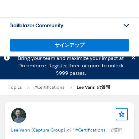
Trailblazer Community
サインアップ
Bring your team and maximize your impact at
Dreamforce.
Register
three or more to unlock
$999 passes.
Topics
#Certifications
Lee Vann の質問
Lee Vann (Captura Group)
が「
#Certifications
」で質問