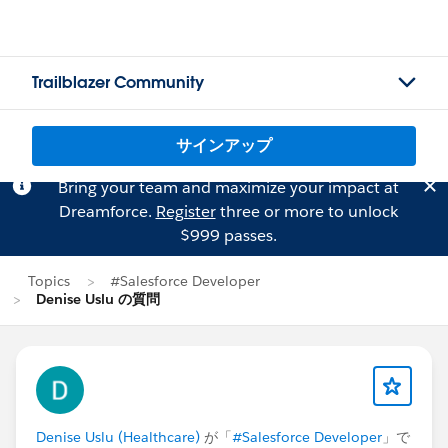
Trailblazer Community
サインアップ
Bring your team and maximize your impact at
Dreamforce.
Register
three or more to unlock
$999 passes.
Topics
#Salesforce Developer
Denise Uslu の質問
Denise Uslu (Healthcare)
が「
#Salesforce Developer
」で