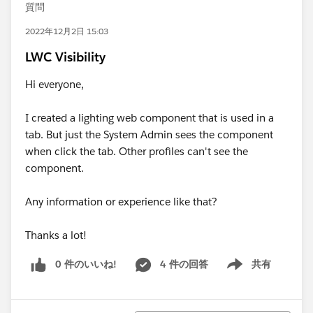
質問
2022年12月2日 15:03
LWC Visibility
Hi everyone,
I created a lighting web component that is used in a
tab. But just the System Admin sees the component
when click the tab. Other profiles can't see the
component.
Any information or experience like that?
Thanks a lot!
0 件のいいね!
4 件の回答
共有
Show menu