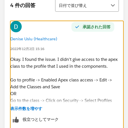
並び替え
4 件の回答
日付で並び替え
承認された回答
Denise Uslu (Healthcare)
2022年12月2日 15:16
Okay. I found the issue. I didn't give access to the apex
class to the profile that I used in the components.
Go to profile -> Enabled Apex class access -> Edit ->
Add the Classes and Save
OR
Go to the class -> Click on Security -> Select Profiles
and add to enabled profiles -> Save
表示件数を増やす
役立つとしてマーク
Thanks,
@Andrew Russo
for the response.