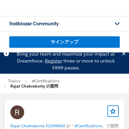
Trailblazer Community
サインアップ
Bring your team and maximize your impact at
Dreamforce.
Register
three or more to unlock
$999 passes.
Topics
#Certifications
Rajat Chakraborty の質問
Rajat Chakraborty (GSPANN)
が「
#Certifications
」で質問