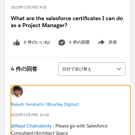
2022年11月29日 9:32
What are the salesforce certificates I can do
as a Project Manager?
0 件のいいね!
4 件の回答
共有
Show menu
並び替え
4 件の回答
日付で並び替え
Rajesh Yandrathi (BlueSky Digital)
2022年11月29日 15:22
@Rajat Chakraborty
- Please go with Salesforce
Consultant/Architect Space