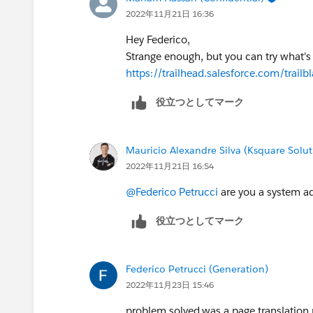
2022年11月21日 16:36
Hey Federico,
Strange enough, but you can try what's
https://trailhead.salesforce.com/tr
役立つとしてマーク
Mauricio Alexandre Silva (Ksquare Solut
2022年11月21日 16:54
@Federico Petrucci
are you a system ad
役立つとしてマーク
Federico Petrucci (Generation)
2022年11月23日 15:46
problem solved,was a page translation