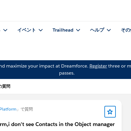
る
イベント
Trailhead
ヘルプ
その
and maximize your impact at Dreamforce.
Register
three or m
passes.
i の質問
Platform
」で質問
orm,i don't see Contacts in the Object manager