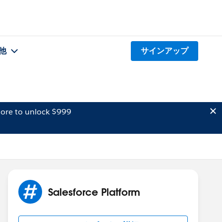
他
サインアップ
ore to unlock $999
Salesforce Platform