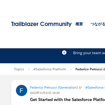
Trailblazer Community
概要
つなが
Bring your team 
Topics
#Salesforce Platform
Federico Petrucc
Federico Petrucci (Generation)
が「
#Salesforce 
2022年11月21日 16:28
Get Started with the Salesforce Platf