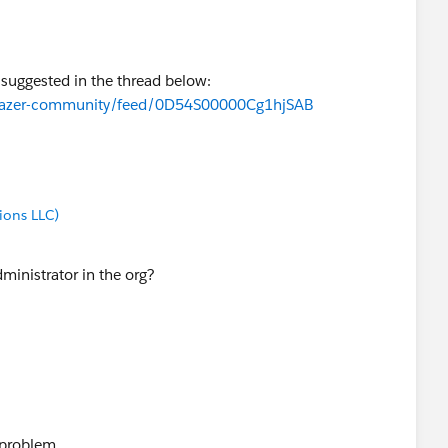
 suggested in the thread below:
ailblazer-community/feed/0D54S00000Cg1hjSAB
ions LLC)
ministrator in the org?
 problem