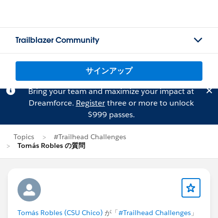
Trailblazer Community
サインアップ
Bring your team and maximize your impact at
Dreamforce.
Register
three or more to unlock
$999 passes.
Topics
#Trailhead Challenges
Tomás Robles の質問
Tomás Robles (CSU Chico)
が「
#Trailhead Challenges
」