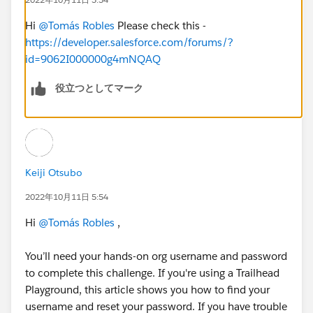
Hi
@Tomás Robles
Please check this -
https://developer.salesforce.com/forums/?
id=9062I000000g4mNQAQ
役立つとしてマーク
Keiji Otsubo
2022年10月11日 5:54
Hi
@Tomás Robles
,
You’ll need your hands-on org username and password
to complete this challenge. If you're using a Trailhead
Playground, this article shows you how to find your
username and reset your password. If you have trouble