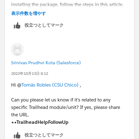
installing the package, follow the steps in this article.
In your Trailhead Playground, install the
表示件数を増やす
AppExchange Dashboard Pack for Sales, Marketing
役立つとしてマーク
and Service.
Clone the 1-Account, Contact & Opportunity Data
Quality dashboard and name it My Account and
Contact Dashboard. Add a dashboard filter on the
Billing City field so that the dashboard only shows
Srinivas Prudhvi Kota (Salesforce)
info about Accounts in London.
Save and refresh the dashboard.
2022年10月13日 8:12
https://ideas.salesforce.com/s/idea/a0B8W00000Gd
Hi @
Tomás Robles (CSU Chico)
,
agGUAR/trailhead-challenge-appexchange
Can you please let us know if it's related to any
https://trailhead.salesforce.com/en/trailblazer-
specific Trailhead module/unit? If yes, please share
community/feed/0D54S00000K1KVf
the URL.
++TrailheadHelpFollowUp
役立つとしてマーク