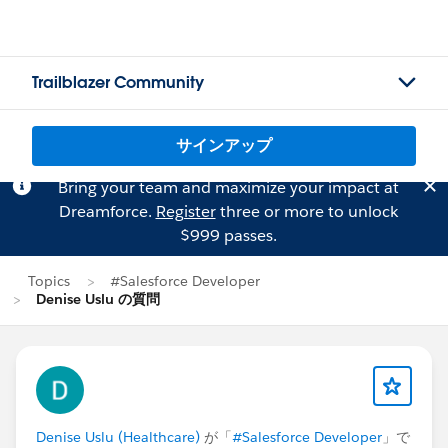
Trailblazer Community
サインアップ
Bring your team and maximize your impact at
Dreamforce.
Register
three or more to unlock
$999 passes.
Topics
#Salesforce Developer
Denise Uslu の質問
Denise Uslu (Healthcare)
が「
#Salesforce Developer
」で