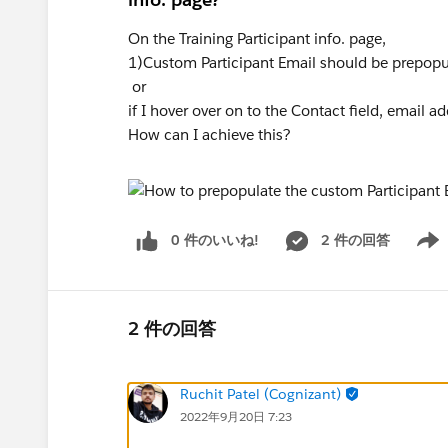
On the Training Participant info. page,
1)Custom Participant Email should be prepopu
or
if I hover over on to the Contact field, email 
How can I achieve this?
0 件のいいね!
2 件の回答
Show 
2 件の回答
Ruchit Patel (Cognizant)
2022年9月20日 7:23