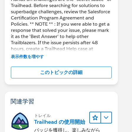
Trailhead. Before searching for solutions to
superbadge challenges, review the Salesforce
Certification Program Agreement and
Policies. ** NOTE ** : If you were able to get a
response that solved your issue, please mark
it as the 'Best Answer' to help other
Trailblazers. If the issue persists after 48
hours, create a Trailhead Help case at
https://help.salesforce.com/s/support
for
表示件数を増やす
further assistance.
このトピックの詳細
関連学習
トレイル
Trailhead の使用開始
バッジを獲得し、楽しみながら