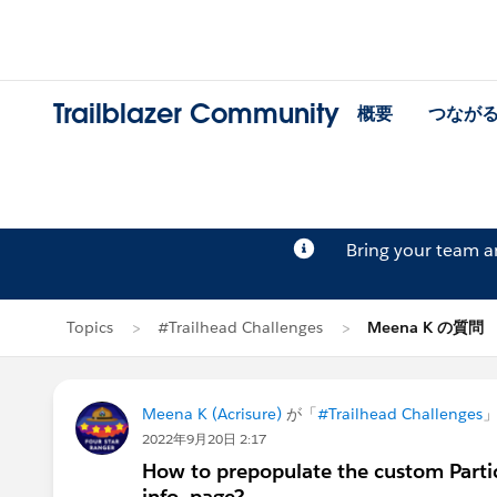
Trailblazer Community
概要
つなが
Bring your team 
Topics
#Trailhead Challenges
Meena K の質問
Meena K (Acrisure)
が「
#Trailhead Challenges
2022年9月20日 2:17
How to prepopulate the custom Partici
info. page?