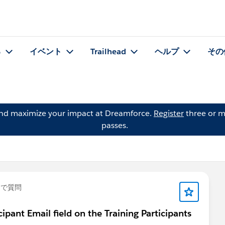
る
イベント
Trailhead
ヘルプ
その
and maximize your impact at Dreamforce.
Register
three or m
passes.
」で質問
pant Email field on the Training Participants