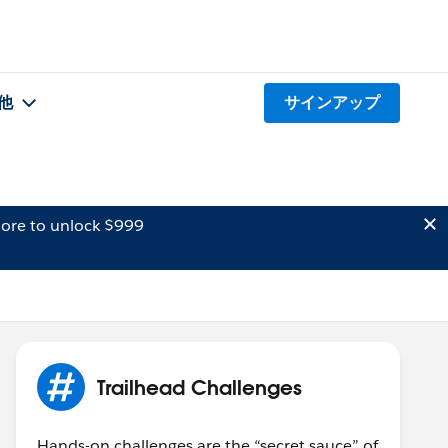
他
サインアップ
ore to unlock $999
Trailhead Challenges
Hands-on challenges are the “secret sauce” of