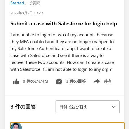
Started
」で質問
2022年9月2日 19:29
Submit a case with Salesforce for login help
I am unable to login to two of my accounts because
they MFA enabled and they are no longer mapped to
my Salesforce Authenticator app. I want to create a
case with Salesforce and see if there is a way to
recover these two accounts. How can I create a case
with Salesforce if I am not able to login to any org ?
0 件のいいね!
3 件の回答
共有
Show menu
並び替え
3 件の回答
日付で並び替え