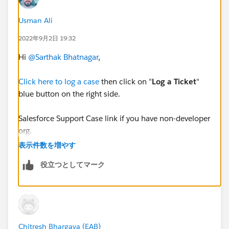
Usman Ali
2022年9月2日 19:32
Hi
@Sarthak Bhatnagar
,
Click here to log a case
then click on "
Log a Ticket
"
blue button on the right side.
Salesforce Support Case link if you have non-developer
org.
https://help.salesforce.com/s/case-submission
表示件数を増やす
役立つとしてマーク
Chitresh Bhargava (EAB)