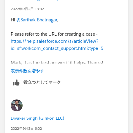
2022年9月2日 19:32
Hi
@Sarthak Bhatnagar
,
Please refer to the URL for creating a case -
https://help.salesforce.com/s/articleView?
id=sf.workcom_contact_support.htm&type=5
Mark, it as the best answer if it helps. Thanks!
表示件数を増やす
役立つとしてマーク
Divaker Singh (Girikon LLC)
2022年9月3日 6:02