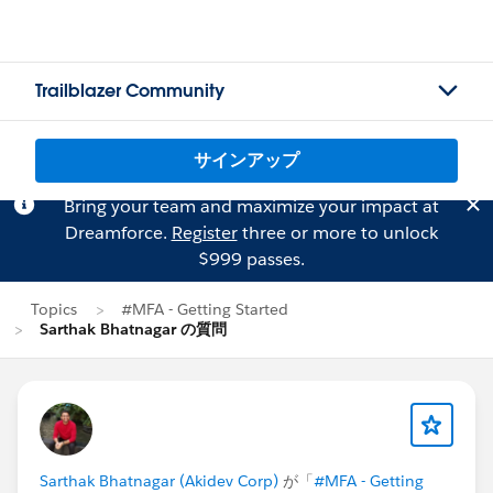
Trailblazer Community
サインアップ
Bring your team and maximize your impact at
Dreamforce.
Register
three or more to unlock
$999 passes.
Topics
#MFA - Getting Started
Sarthak Bhatnagar の質問
Sarthak Bhatnagar (Akidev Corp)
が「
#MFA - Getting