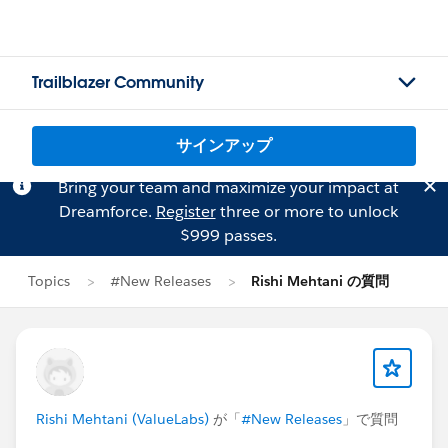
Trailblazer Community
サインアップ
Bring your team and maximize your impact at
Dreamforce.
Register
three or more to unlock
$999 passes.
Topics
#New Releases
Rishi Mehtani の質問
Rishi Mehtani (ValueLabs)
が「
#New Releases
」で質問