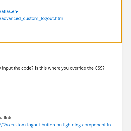
atlas.en-
r/advanced_custom_logout.htm
 input the code? Is this where you override the CSS?
w link.
2/24/custom-logout-button-on-lightning-component-in-