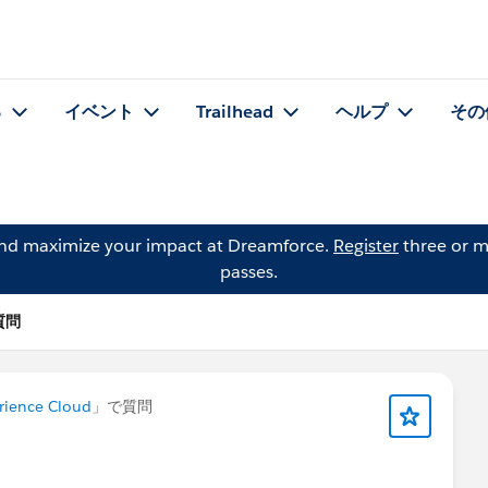
る
イベント
Trailhead
ヘルプ
その
and maximize your impact at Dreamforce.
Register
three or m
passes.
の質問
rience Cloud
」で質問