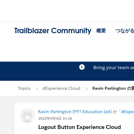
Trailblazer Community
概要
つなが
Bring your team 
Topics
#Experience Cloud
Kevin Partington 
Kevin Partington (FFT Education Ltd)
が「
#Expe
2022年9月5日 14:18
Logout Button Experience Cloud