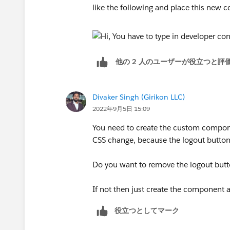
like the following and place this new 
他の 2 人のユーザーが役立つと評
Divaker Singh (Girikon LLC)
2022年9月5日 15:09
You need to create the custom componen
CSS change, because the logout button w
Do you want to remove the logout butt
If not then just create the component 
役立つとしてマーク