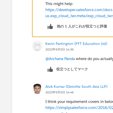
This might help-
https://developer.salesforce.com/docs/
us.exp_cloud_lwr.meta/exp_cloud_lw
他の 1 人がこれが役立つと評価
Kevin Partington (FFT Education Ltd)
2022年9月5日 14:36
@Archana Panda
where do you actually
役立つとしてマーク
Alok Kumar (Deloitte South Asia LLP)
2022年9月5日 14:46
I think your requirement covers in belo
https://simplysalesforce.com/2016/0