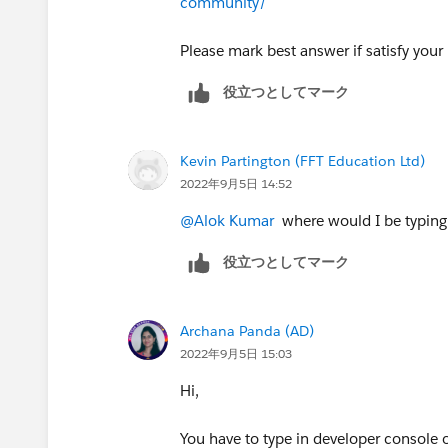
community/
Please mark best answer if satisfy you
役立つとしてマーク
Kevin Partington (FFT Education Ltd)
2022年9月5日 14:52
@Alok Kumar
where would I be typing
役立つとしてマーク
Archana Panda (AD)
2022年9月5日 15:03
Hi,
You have to type in developer console or