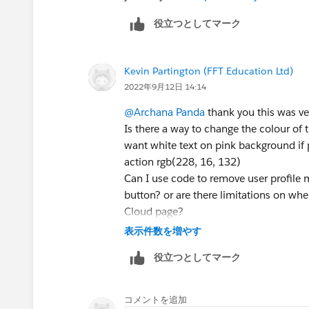
役立つとしてマーク
Kevin Partington (FFT Education Ltd)
2022年9月12日 14:14
@Archana Panda
thank you this was ver
Is there a way to change the colour of 
want white text on pink background if 
action rgb(228, 16, 132)
Can I use code to remove user profile 
button? or are there limitations on w
Cloud page?
表示件数を増やす
役立つとしてマーク
コメントを追加