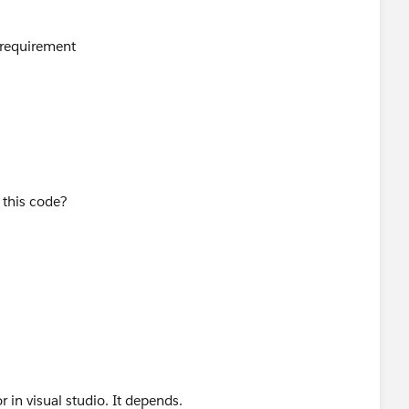
r requirement
 this code?
 in visual studio. It depends.