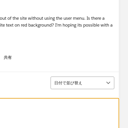
out of the site without using the user menu. Is there a
ite text on red background? I'm hoping its possible with a
共有
 menu
並び替え
日付で並び替え