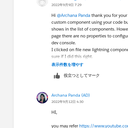
2022年9月9日 7:29
Hi
@Archana Panda
thank you for your
custom component using your code bu
shows in the list of components. How
page there are no properties to config
dev console.
I clicked on file new lightning compon
sure if I did this right.
Can you give me a step by guide on
表示件数を増やす
Where to put the code?
役立つとしてマーク
Where to save the code?
How to execute the code?
Archana Panda (AD)
Sorry for the follow up questions but I
2022年9月12日 4:30
HI,
you may refer
https://www.youtube.c