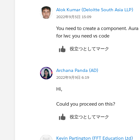
Alok Kumar (Deloitte South Asia LLP)
2022年9月5日 15:09
You need to create a component. Aura
for lwc you need vs code
役立つとしてマーク
Archana Panda (AD)
2022年9月9日 6:19
Hi,
Could you proceed on this?
役立つとしてマーク
Kevin Partington (FFT Education Ltd)