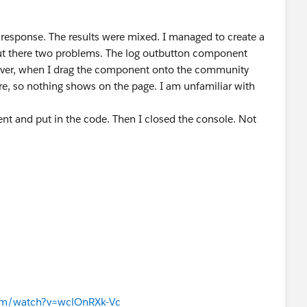
 response. The results were mixed. I managed to create a
t there two problems. The log outbutton component
ever, when I drag the component onto the community
ure, so nothing shows on the page. I am unfamiliar with
ent and put in the code. Then I closed the console. Not
 have no experience of the dev console
om/watch?v=wclOnRXk-Vc