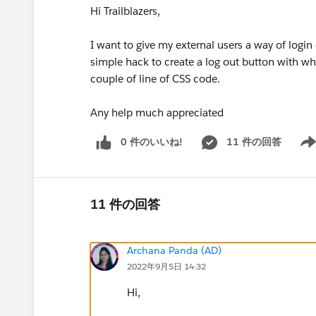
Hi Trailblazers,
I want to give my external users a way of login 
simple hack to create a log out button with wh
couple of line of CSS code.
Any help much appreciated
0 件のいいね!
11 件の回答
Show
11 件の回答
Archana Panda (AD)
2022年9月5日 14:32
Hi,