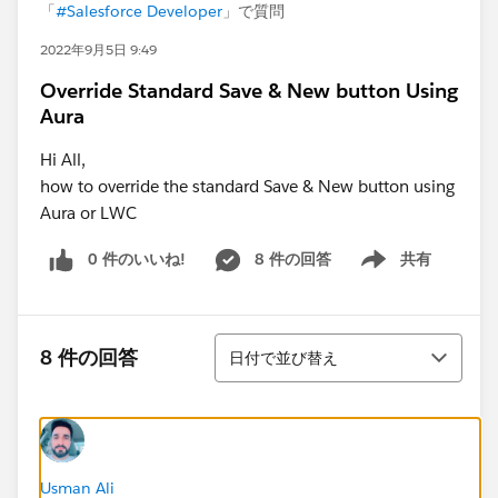
「
#Salesforce Developer
」で質問
2022年9月5日 9:49
Override Standard Save & New button Using
Aura
Hi All,
how to override the standard Save & New button using
Aura or LWC
0 件のいいね!
8 件の回答
共有
Show menu
並び替え
8 件の回答
日付で並び替え
Usman Ali