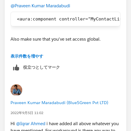
@Praveen Kumar Maradabudi
 <aura:component controller="MyContactListCo
Also make sure that you've set access global.
I would say to review trailhead one time again.
表示件数を増やす
https://trailhead.salesforce.com/content/learn/projec
ts/quickstart-lightning-components/quickstart-
役立つとしてマーク
lightning-
components3#:~:text=Create%20and%20Add%20a
n%20Aura%20Component%20to%20the%20Reco
rd%20Page,-
An%20Aura%20component&text=You%20first%20
Praveen Kumar Maradabudi (Blue5Green Pvt LTD)
create%20a%20component,Page%20and%20then
2022年9月5日 11:02
%20click%20Submit
.
Hi
@Iqrar Ahmed
i have added all above whatever you
have mentioned. For workaround is there any way to