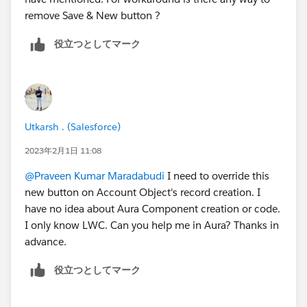
remove Save & New button ?
役立つとしてマーク
Utkarsh . (Salesforce)
2023年2月1日 11:08
@Praveen Kumar Maradabudi
I need to override this
new button on Account Object's record creation. I
have no idea about Aura Component creation or code.
I only know LWC. Can you help me in Aura? Thanks in
advance.
役立つとしてマーク