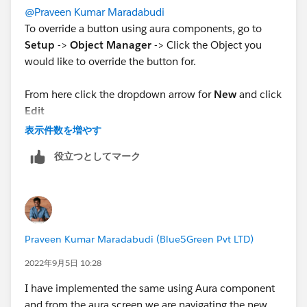
@Praveen Kumar Maradabudi
To override a button using aura components, go to
Setup
->
Object Manager
-> Click the Object you
would like to override the button for.
From here click the dropdown arrow for
New
and click
Edit
In the
Lightning Experience, Override
option click
表示件数を増やす
the Lightning component option and we should see
役立つとしてマーク
the aura component in the dropdown.
Please mark it as the best answer if you're satisfied
with my answer otherwise let me know if more help is
needed.
Praveen Kumar Maradabudi (Blue5Green Pvt LTD)
2022年9月5日 10:28
I have implemented the same using Aura component
and from the aura screen we are navigating the new