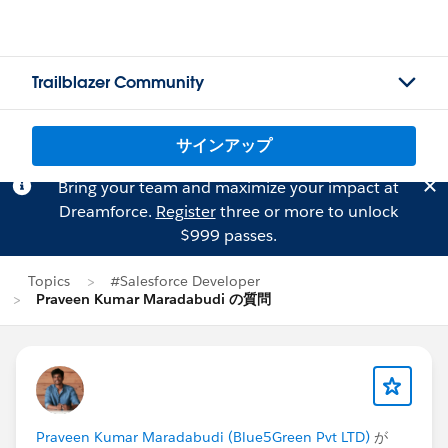
Trailblazer Community
サインアップ
Bring your team and maximize your impact at
Dreamforce.
Register
three or more to unlock
$999 passes.
Topics
#Salesforce Developer
Praveen Kumar Maradabudi の質問
Praveen Kumar Maradabudi (Blue5Green Pvt LTD)
が