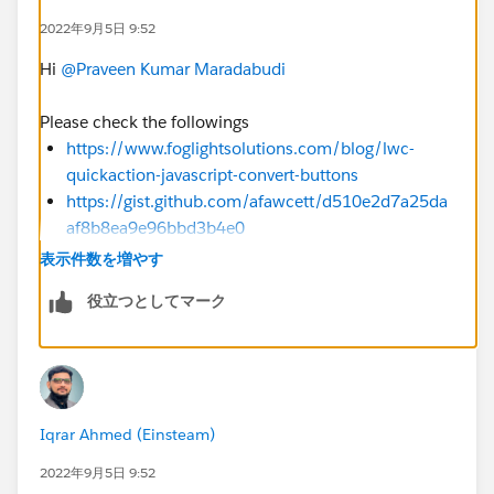
2022年9月5日 9:52
Hi
@Praveen Kumar Maradabudi
Please check the followings
https://www.foglightsolutions.com/blog/lwc-
quickaction-javascript-convert-buttons
https://gist.github.com/afawcett/d510e2d7a25da
af8b8ea9e96bbd3b4e0
https://trailhead.salesforce.com/content/learn/pr
表示件数を増やす
ojects/workshop-override-standard-
役立つとしてマーク
action/override_4
http://levelupsalesforce.com/how-to-override-
standard-buttons-using-aura
Iqrar Ahmed (Einsteam)
2022年9月5日 9:52