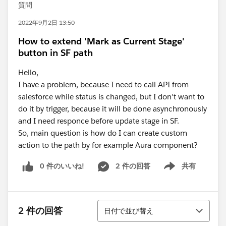
質問
2022年9月2日 13:50
How to extend 'Mark as Current Stage'
button in SF path
Hello,
I have a problem, because I need to call API from
salesforce while status is changed, but I don't want to
do it by trigger, because it will be done asynchronously
and I need responce before update stage in SF.
So, main question is how do I can create custom
action to the path by for example Aura component?
0 件のいいね!
2 件の回答
共有
Show menu
並び替え
2 件の回答
日付で並び替え