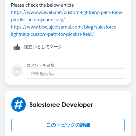
Please check the below article
https://www.w3web.net/custom-lightning-path-for-a-
picklist-field-dynamically/
https://www.biswajeetsamal.com/blog/salesforce-
lightning-custom-path-for-picklist-field/
役立つとしてマーク
コメントを追加
回答を記入...
Salesforce Developer
このトピックの詳細