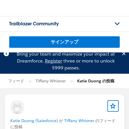
Trailblazer Community
サインアップ
Bring your team and maximize your impact at
Dreamforce.
Register
three or more to unlock
$999 passes.
フィード
Tiffany Whisner
Katie Duong の投稿
Katie Duong (Salesforce)
が
Tiffany Whisner
のフィード
に投稿